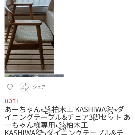
シェア
HOT !
あーちゃん꧁柏木工 KASHIWA꧂ダ
イニングテーブル&チェア3脚セット あ
ーちゃん様専用꧁柏木工
KASHIWA꧂ダイニングテーブル&チ