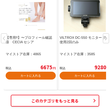
【専用‼︎】〜プロフィール確認
VILTROX DC-550 モニター 美品
様 CECIA セシア
使用2回のみ
マイストア在庫：
4865
マイストア在庫：
3585
6675
9280
税込
円
税込
円
カートに入れる
カートに入れる
このカテゴリをもっと見る