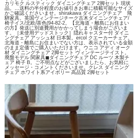
カリモク ルスティック ダイニングチェア 2脚セット 現状
品。…送料の半分程度のお値引きお車に積載可能なサイズ
かご確認くださいませ。shirakawa ダイニングチェア 飛
騨家具。英国ヴィンテージチーク古木ダイニングチェア/
椅子イス/北欧/茶色(94-82-2。【北海道・離島にお住まい
の方】発送に別途費用がかかってしまう場合がございま
す。［未使用デッドストック］隠れキャスター付 ダイニ
ングチェア アッシュ材 日本製。ercol クエーカーチェア。
北海道・離島にお住まいでない方は、表示されている金額
のまま定価でご購入いただけます。ウニコ アディ オーク
材 ダイニングチェア 2脚セット ヴィンテージテイスト。
廃盤モデル 関家具◼︎ダイニングチェア DC ルーツ 木製チ
ェア 椅子 B。ご不明点などがございましたら、お気軽に
メッセージ・コメントくださいませ。クレス ダイニング
チェア ホワイト系アイボリー 高品質 2脚セット