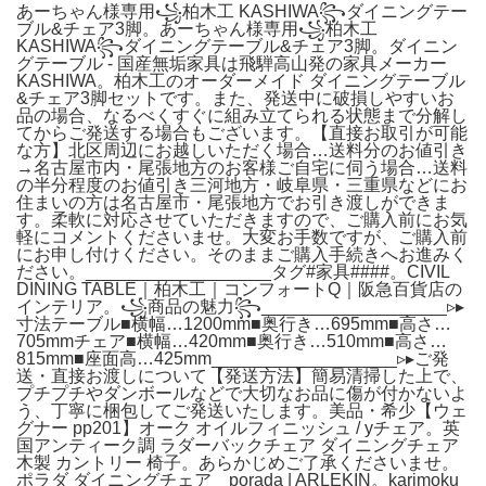
あーちゃん様専用꧁柏木工 KASHIWA꧂ダイニングテー
ブル&チェア3脚。あーちゃん様専用꧁柏木工
KASHIWA꧂ダイニングテーブル&チェア3脚。ダイニン
グテーブル - 国産無垢家具は飛騨高山発の家具メーカー
KASHIWA。柏木工のオーダーメイド ダイニングテーブル
&チェア3脚セットです。また、発送中に破損しやすいお
品の場合、なるべくすぐに組み立てられる状態まで分解し
てからご発送する場合もございます。【直接お取引が可能
な方】北区周辺にお越しいただく場合…送料分のお値引き
→名古屋市内・尾張地方のお客様ご自宅に伺う場合…送料
の半分程度のお値引き三河地方・岐阜県・三重県などにお
住まいの方は名古屋市・尾張地方でお引き渡しができま
す。柔軟に対応させていただきますので、ご購入前にお気
軽にコメントくださいませ。大変お手数ですが、ご購入前
にお申し付けください。そのままご購入手続きへお進みく
ださい。___________________タグ#家具####。CIVIL
DINING TABLE｜柏木工｜コンフォートQ｜阪急百貨店の
インテリア。꧁商品の魅力꧂___________________▹▸
寸法テーブル■横幅…1200mm■奥行き…695mm■高さ…
705mmチェア■横幅…420mm■奥行き…510mm■高さ…
815mm■座面高…425mm___________________▹▸ご発
送・直接お渡しについて【発送方法】簡易清掃した上で、
プチプチやダンボールなどで大切なお品に傷が付かないよ
う、丁寧に梱包してご発送いたします。美品・希少【ウェ
グナー pp201】オーク オイルフィニッシュ / yチェア。英
国アンティーク調 ラダーバックチェア ダイニングチェア
木製 カントリー 椅子。あらかじめご了承くださいませ。
ポラダ ダイニングチェア porada | ARLEKIN。karimoku