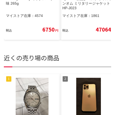
味 265g
ンオム ミリタリージャケット S
HP-J023
マイストア在庫：
4574
マイストア在庫：
1861
6750
47064
税込
円
税込
円
近くの売り場の商品