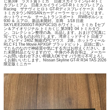
じ第3弾 ラスト賞トミカ 日産スカイラインGT-Rトミ
カプレミアム 日産スカイラインGT-Rトミカプレミアム
Racing ザナヴィ ヒロト GT-Rディスプレイケース 04
トミカタウンNISSANカーディーラー セットになります。
ホットウィール チームトランスポート RWBポルシェ
930 ＆ エアロ。新品未開封。京商 1/18 日産
SKYLIEE2000GT-R(KPGC10) ホワイト。。トミカ【セブ
ン＆アイオリジナル トミカくじ 第3弾】04 トミカタウ
ン。コレクション整理の為、出品します。おまけで写真に
写っているものお付けします。湾岸ミッドナイト 日産フ
ェアレディ 240Z 無線式PCマウス 2体。ホットウィール
RLC F1 The Movie APXGP ブラッドピット。店頭に置い
てたものなので神経質や気にする方はお控えください。ま
た未開封品となりますので、中身の不具合等は、メーカー
へお問い合わせ下さい即購入OKです バラ売り不可よろし
くお願いいたします。Nissan Skyline GT-R R34 TAS 2026
限定版ミニカー