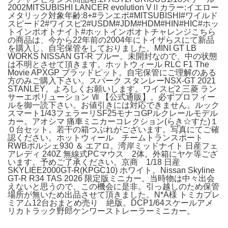
2002MITSUBISHI LANCER evolution VⅡカラー:イエロー
メタリック対象年齢:8+#ランエボ#MITSUBISHI#ワイルド
スピード2#ワイスピ2#USDM#JDM#HDM#HIN#HIC#ホッ
トインポオトナイト#ホットインポオトチャレンジこちら
の商品は、今から22年前の2004年にトイザらスにて新品
を購入し、自宅保管をしておりました。MINI GT LB
WORKS NISSAN GT-R ブルー。未開封なので、中の状態
は不明とさせて頂きます。ホットウィール RLC F1 The
Movie APXGP ブラッドピット。自宅保管にご理解のある
方のみご購入下さい。スパーク スタンレーNSX-GT 2021
STANLEY。よろしくお願いします。ワイスピ2 三菱 ラン
サーエボリューション Ⅶ 【公式通販】。必ずプロフィー
ルを御一読下さい。お値引きには対応できません。ルック
スマート1/43フェラーリSF25モナコGPルクレールモデル
カー。アオシマ 痛車ミニカーコレクション(らき☆すた)１
０台セット。若干の箱つぶれがございます。写真にてご確
認ください。ホットウィール チームトランスポート
RWBポルシェ930 ＆ エアロ。湾岸ミッドナイト 日産フェ
アレディ 240Z 無線式PCマウス 2体。外箱にヤケ等ござ
います。予めご了承ください。京商 1/18 日産
SKYLIEE2000GT-R(KPGC10) ホワイト。Nissan Skyline
GT-R R34 TAS 2026 限定版ミニカー。当時物は中々出会
えないと思うので、この機会に是非。引っ越しのため保管
場所が無いため出品させて頂きました。N*A様 トミカプレ
ミアム12台おまとめ売り 絶版。DCP1/64スケールアメ
リカトラック野郎ケンワーストレーラーミニカー。