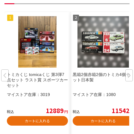
トミカくじ tomicaくじ 第3弾7
黒箱2個赤箱2個のトミカ4個セ
点セット ラスト賞 スポーツカー
ット日本製
セット
マイストア在庫：
3019
マイストア在庫：
1080
12889
11542
税込
円
税込
円
カートに入れる
カートに入れる