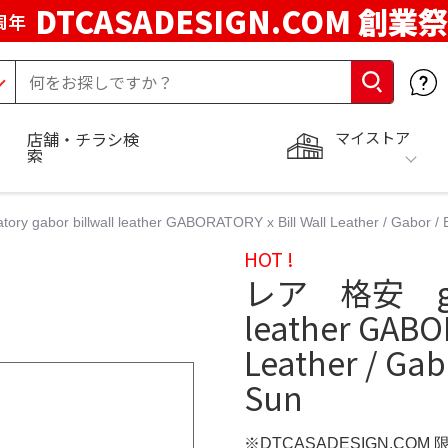
DTCASADESIGN.COM 創業祭
周年
マイストア
店舗・チラシ検
索
gabor billwall leather GABORATORY x Bill Wall Leather / Gabor / 
HOT !
レア 格安 gabor
leather GABOR
Leather / Gab
Sun
※DTCASADESIGN.COM