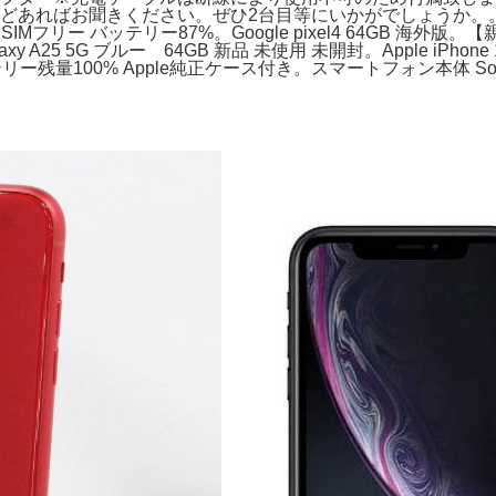
ばお聞きください。ぜひ2台目等にいかがでしょうか。。iPhone x
 SIMフリー バッテリー87%。Google pixel4 64GB 海外版。【
xy A25 5G ブルー 64GB 新品 未使用 未開封。Apple iPhone 
テリー残量100% Apple純正ケース付き。スマートフォン本体 Sony Xperia 1