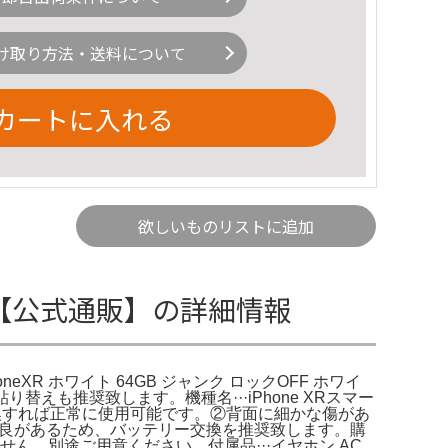
け取り方法・送料について
カートに入れる
欲しいものリストに追加
28GB 【公式通販】の詳細情報
honeXR ホワイト 64GB ジャンク ロックOFF ホワイ
替えも推奨致します。機種名···iPhone XRスマー
ー交換すれば正常に使用可能です。②背面に細かな傷があ
動作不良があるため、バッテリー交換を推奨致します。購
ません。別途ご用意ください。付属品···イヤホン,AC