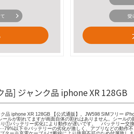
いて
受
る
ジャンク品] ジャンク品 iphone XR 1
品 iphone XR 128GB 【公式通販】。JW598 SIMフリー iP
てあるシールが割れてますが画面自体の割れはありません。シールの貼り
不良···あり①バッテリー劣化により動作が遅いです。 バッテリ
大容量···79%以下※バッテリーの劣化が激しく、アプリなどの
ン,ACアダプター※充電ケーブルは断線により使用不可のため付属致し