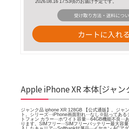
2026.08.16 17:53頃のお届け予定です。
受け取り方法・送料につ
カートに入れ
Apple iPhone XR 本体[
ジャンク品 iphone XR 128GB 【公式通販】。ジャンク
ト。シリーズ···iPhone画面割れ···なし※貼っ
トフォン カラー···ホワイト容量···64GB機能
ります。SIMフリー···SIMフリーバッテリー最
入したキャリア···Softbank付属品···イヤホ