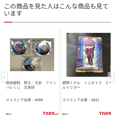
この商品を見た人はこんな商品も見て
います
呪術廻戦 懐玉・玉折 ファン
廻間ミチル ミニキャラ ヒー
パレくじ 五条悟
ルトリガー
マイストア在庫：
4688
マイストア在庫：
4841
7089
7089
税込
円
税込
円