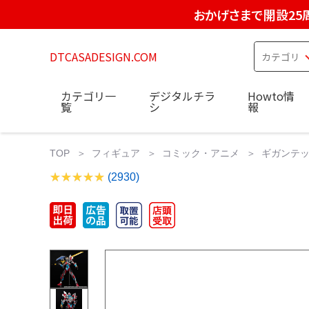
おかげさまで開設25
DTCASADESIGN.COM
カテゴリ一
デジタルチラ
Howto情
覧
シ
報
TOP
フィギュア
コミック・アニメ
ギガンテッ
(2930)