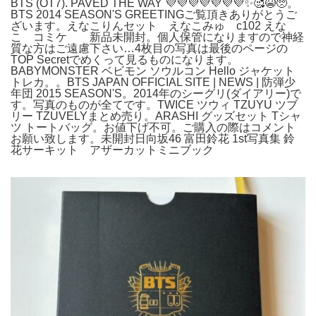
BTS (OT7). PAVED THE WAY 💜💜💜💜💜💜💜✨🥰😭🥺。
BTS 2014 SEASON'S GREETINGご覧頂きありがとうご
ざいます。えなこりんセット えなこみゅ c102 えな
こ コミケ 新品未開封。個人保管になりますので神経
質な方はご遠慮下さい…4枚目の写真は最後のページの
TOP Secretでめくって見るものになります。
BABYMONSTER ベビモン ソウルコン Hello ジャケット
トレカ。。BTS JAPAN OFFICIAL SITE | NEWS | 防弾少
年団 2015 SEASON'S。2014年のシーグリ(ダイアリー)で
す。写真のものが全てです。TWICE ツウィ TZUYU ツブ
リー TZUVELYまとめ売り。ARASHI グッズセット Tシャ
ツ トートバッグ。お値下げ不可。ご購入の際はコメント
お願い致します。未開封日向坂46 富田鈴花 1st写真集 鈴
花サーキット アザーカットミニブック