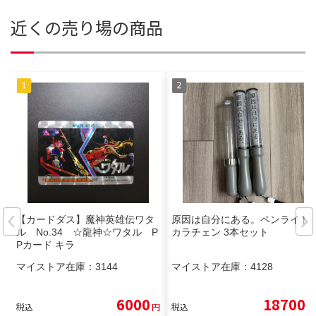
近くの売り場の商品
【カードダス】魔神英雄伝ワタ
原因は自分にある。ペンライト
ル No.34 ☆龍神☆ワタル P
カラチェン 3本セット
Pカード キラ
マイストア在庫：
3144
マイストア在庫：
4128
6000
18700
税込
円
税込
円