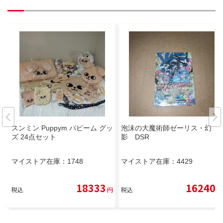
スンミン Puppym パピーム グッ
泡沫の大魔術師ゼーリス・幻
ズ 24点セット
影 DSR
マイストア在庫：
1748
マイストア在庫：
4429
18333
16240
税込
円
税込
円