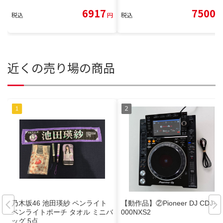
6917
7500
税込
円
税込
円
近くの売り場の商品
乃木坂46 池田瑛紗 ペンライト
【動作品】②Pioneer DJ CDJ-2
ペンライトポーチ タオル ミニバ
000NXS2
ッグ 5点