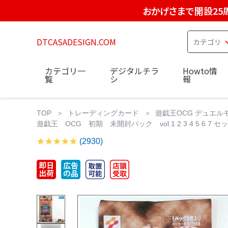
おかげさまで開設25
DTCASADESIGN.COM
カテゴリ一
デジタルチラ
Howto情
覧
シ
報
TOP
トレーディングカード
遊戯王OCG デュエル
遊戯王 OCG 初期 未開封パック vol.1 2 3 4 5 6 7
(2930)