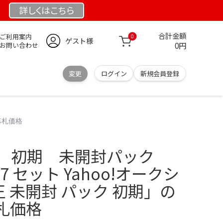
詳しくは
こちら
合計金額
ご利用案内
0
ゲスト様
0円
お問い合わせ
変更
ログイン
新規会員登録
・落札価格
G 初期 未開封パック
 5 6 7 セット Yahoo!オークシ
王 未開封 パック 初期」の
札価格