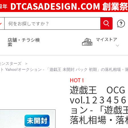
DTCASADESIGN.COM 創業祭
周年
マイストア
店舗・チラシ検
索
モンスターズ
 セット Yahoo!オークション - 「遊戯王 未開封 パック 初期」の落札相場
HOT !
遊戯王 OC
vol.1 2 3 4
ョン - 「遊戯
落札相場・落