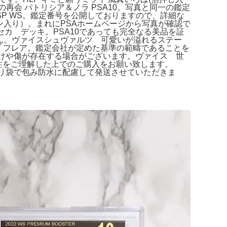
りの再会 パトリシア＆ノラ PSA10。写真と同一の鑑定
P WS。鑑定番号を公開しておりますので、詳細な
イン入り）。まれにPSAホームページから写真が確認で
カ デッキ。PSA10であっても完全なる美品を証
せん。ヴァイスシュヴァルツ 可愛いが溢れるステー
ライブ フレア。鑑定会社が定めた基準の範疇であることを
白かけや傷が存在する場合がございます。ヴァイス 世
特性をご理解した上でのご購入をお願い致します。
ックポリ袋で包み防水に配慮して発送させていただきま