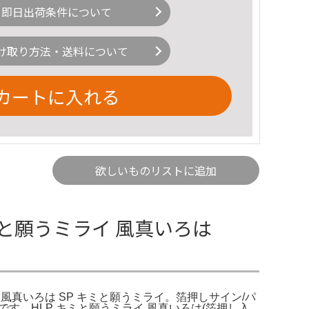
即日出荷条件について
け取り方法・送料について
カートに入れる
欲しいものリストに追加
キミと願うミライ 風真いろは
ミライ 風真いろは SP キミと願うミライ。箔押しサイン/パ
す。HLP キミと願うミライ 風真いろは(箔押し入