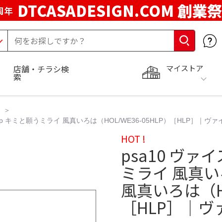
DTCASADESIGN.COM 創業祭
周年
マイストア
店舗・チラシ検
索
p キミと願うミライ 風真いろは（HOL/WE36-05HLP）［HLP］｜ヴァ
HOT !
psa10 ヴァ
ミライ 風真い
風真いろは（HO
［HLP］｜ヴ