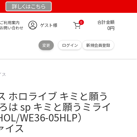
詳しくは
こちら
合計金額
ご利用案内
0
ゲスト様
0円
お問い合わせ
変更
ログイン
新規会員登録
イス
イス ホロライブ キミと願う
ろは sp キミと願うミライ
L/WE36-05HLP）
ァイス