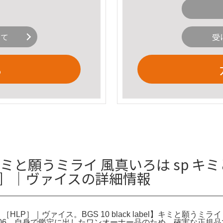
いて
受
る
 キミと願うミライ 風真いろは sp 
HLP］｜ヴァイスの詳細情報
）［HLP］｜ヴァイス。BGS 10 black label】キミと願う
06。自身で鑑定に出したワンオーナー品のため、確実な正規品で