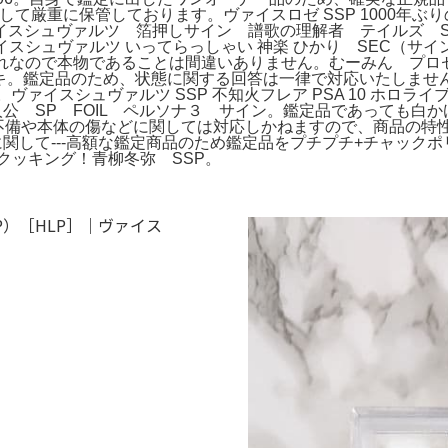
着して厳重に保管しております。ヴァイスロゼ SSP 1000年ぶ
スシュヴァルツ 箔押しサイン 譜歌の理解者 テイルズ S
スシュヴァルツ いってらっしゃい 神楽 ひかり SEC（サ
れなので本物であることは間違いありません。むーみん プロセ
デッキ。鑑定品のため、状態に関する回答は一律で対応いたしま
ヴァイスシュヴァルツ SSP 不知火フレア PSA 10 ホロ
主人公 SP FOIL ペルソナ３ サイン。鑑定品であっても
スの不備や本体の傷などに関しては対応しかねますので、商品の
-発送に関して---高額な鑑定商品のため鑑定品をプチプチ+チャ
クッキング！青柳冬弥 SSP。