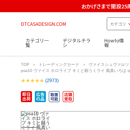
おかげさまで開設25
DTCASADESIGN.COM
カテゴリ一
デジタルチラ
Howto情
覧
シ
報
TOP
トレーディングカード
ヴァイスシュヴァルツ
psa10 ヴァイス ホロライブ キミと願うミライ 風真いろは s
(2973)