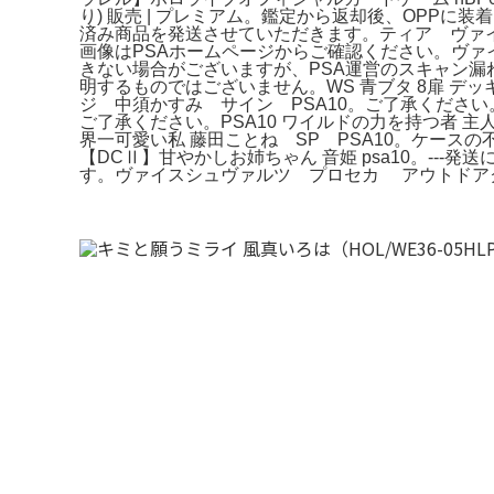
り) 販売 | プレミアム。鑑定から返却後、OPPに装
済み商品を発送させていただきます。ティア ヴァイ
画像はPSAホームページからご確認ください。ヴァイ
きない場合がございますが、PSA運営のスキャン漏
明するものではございません。WS 青ブタ 8扉 
ジ 中須かすみ サイン PSA10。ご了承ください。
ご了承ください。PSA10 ワイルドの力を持つ者 
界一可愛い私 藤田ことね SP PSA10。ケー
【DCⅡ】甘やかしお姉ちゃん 音姫 psa10。--
す。ヴァイスシュヴァルツ プロセカ アウトドア