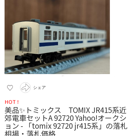
シェア
HOT !
美品✨トミックス TOMIX JR415系近
郊電車セットA 92720 Yahoo!オークシ
ョン - 「tomix 92720 jr415系」の落札
相場・落札価格