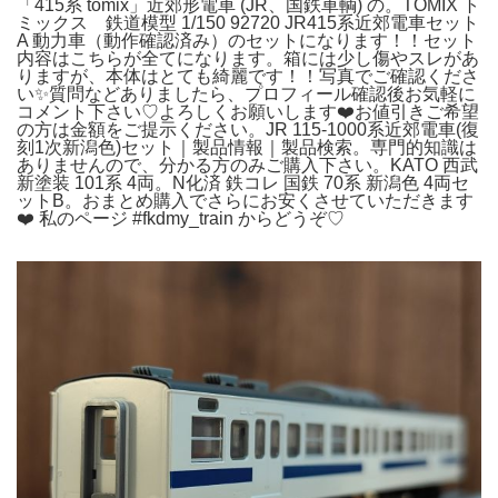
「415系 tomix」近郊形電車 (JR、国鉄車輌) の。TOMIX ト
ミックス 鉄道模型 1/150 92720 JR415系近郊電車セット
A 動力車（動作確認済み）のセットになります！！セット
内容はこちらが全てになります。箱には少し傷やスレがあ
りますが、本体はとても綺麗です！！写真でご確認くださ
い✨質問などありましたら、プロフィール確認後お気軽に
コメント下さい♡よろしくお願いします❤️お値引きご希望
の方は金額をご提示ください。JR 115-1000系近郊電車(復
刻1次新潟色)セット｜製品情報｜製品検索。専門的知識は
ありませんので、分かる方のみご購入下さい。KATO 西武
新塗装 101系 4両。N化済 鉄コレ 国鉄 70系 新潟色 4両セ
ットB。おまとめ購入でさらにお安くさせていただきます
❤️ 私のページ #fkdmy_train からどうぞ♡