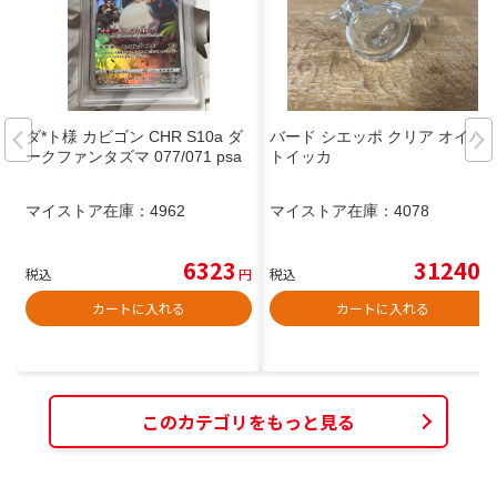
ダ*ト様 カビゴン CHR S10a ダ
バード シエッポ クリア オイバ
ークファンタズマ 077/071 psa
トイッカ
マイストア在庫：
4962
マイストア在庫：
4078
6323
31240
税込
円
税込
円
カートに入れる
カートに入れる
このカテゴリをもっと見る