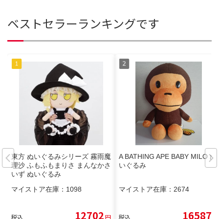
ベストセラーランキングです
東方 ぬいぐるみシリーズ 霧雨魔
A BATHING APE BABY MILO ぬ
理沙 ふもふもまりさ まんなかさ
いぐるみ
いず ぬいぐるみ
マイストア在庫：
1098
マイストア在庫：
2674
12702
16587
税込
円
税込
円