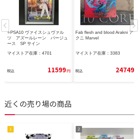
⭐️PSA10 ヴァイスシュヴァル
Fab flesh and blood Arakni アラ
ツ アズールレーン パージュ
クニ Marvel
ース SP サイン
マイストア在庫：
4701
マイストア在庫：
3383
11599
24749
税込
円
税込
円
近くの売り場の商品