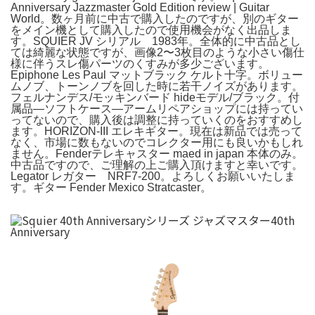
Anniversary Jazzmaster Gold Edition review | Guitar
World。数ヶ月前に中古で購入したのですが、別のギター
をメイン機として購入したので使用機会がなく出品しま
す。SQUIER JV シリアル 1983年。全体的に中古品とし
ては綺麗な状態ですが、画像2〜3枚目のような小さい傷仕
様に伴うスレ傷パーツのくすみが多少ございます。
Epiphone Les Paul マットブラック ケルト十字。ボリュー
ムノブ、トーンノブを回した時に若干ノイズがあります。
フェルナンデス/モッキンバード hideモデル/ブラック。付
属品―ソフトケース―アームリペアショップには持ってい
ってないので、購入後は調整に持っていくのをおすすめし
ます。HORIZON-III エレキギター。現在は新品では売って
なく、市場に数もないのでコレクター用にも良いかもしれ
ません。Fenderテレキャスター maed in japan 本体のみ。
中古品ですので、ご理解の上ご購入頂けますと幸いです。
Legator レガター NRF7-200。よろしくお願いいたしま
す。ギター Fender Mexico Stratcaster。