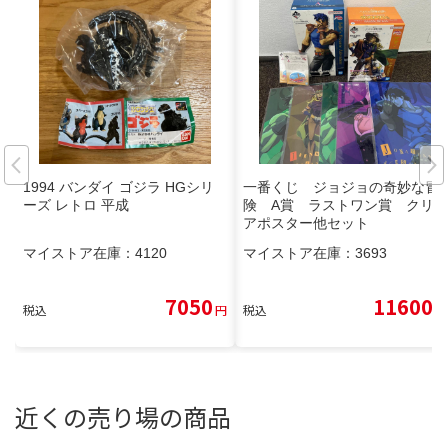
1994 バンダイ ゴジラ HGシリ
一番くじ ジョジョの奇妙な冒
ーズ レトロ 平成
険 A賞 ラストワン賞 クリ
アポスター他セット
マイストア在庫：
4120
マイストア在庫：
3693
7050
11600
税込
円
税込
円
近くの売り場の商品