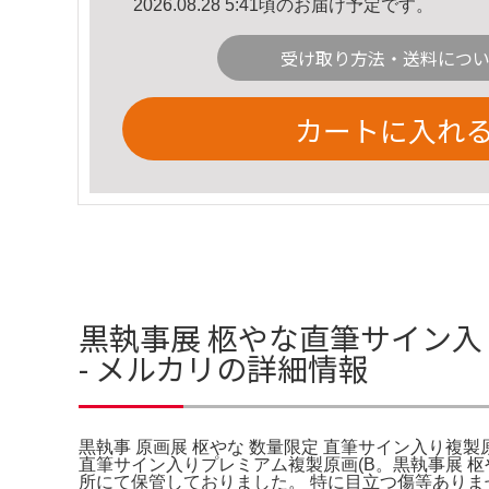
2026.08.28 5:41頃のお届け予定です。
受け取り方法・送料につ
カートに入れ
黒執事展 柩やな直筆サイン入り
- メルカリの詳細情報
黒執事 原画展 枢やな 数量限定 直筆サイン入り複製
直筆サイン入りプレミアム複製原画(B。黒執事展 枢
所にて保管しておりました。 特に目立つ傷等ありませ