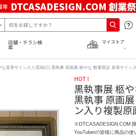
DTCASADESIGN.COM 創業祭
周年
マイストア
店舗・チラシ検
索
やな直筆サイン入り原画(C) 黒執事 原画展 枢やな 数量限定 直筆サイン入
HOT !
黒執事展 柩や
黒執事 原画展
ン入り複製原画
※DTCASADESIGN.COM
YouTuberの皆様に商品