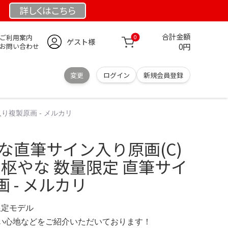
詳しくは
こちら
合計金額
ご利用案内
0
ゲスト様
0円
お問い合わせ
変更
ログイン
新規会員登録
り複製原画 - メルカリ
な直筆サイン入り原画(C)
 枢やな 数量限定 直筆サイ
 - メルカリ
 限定モデル
の使い心地などをご紹介いただいております！