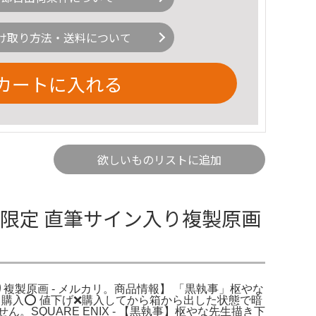
け取り方法・送料について
カートに入れる
欲しいものリストに追加
数量限定 直筆サイン入り複製原画
り複製原画 - メルカリ。商品情報】 「黒執事」枢やな
購入⭕️ 値下げ❌購入してから箱から出した状態で暗
QUARE ENIX - 【黒執事】枢やな先生描き下