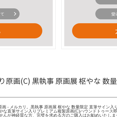
いて
受
る
原画(C) 黒執事 原画展 枢やな 
原画 - メルカリ。黒執事 原画展 枢やな 数量限定 直筆サイン入
やな直筆サイン入りプレミアム複製原画(C)ハウンドトゥース即
んが神経質な方、完璧を求める方のご購入はお勧めいたしません。S