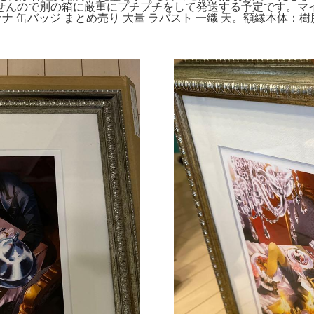
ので別の箱に厳重にプチプチをして発送する予定です。マイメロ
ナナ 缶バッジ まとめ売り 大量 ラバスト 一織 天。額縁本体