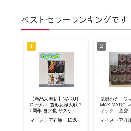
ベストセラーランキングです
【新品未開封】NARUT
鬼滅の刃 
O ナルト 造形忍界大戦 2
MAXIMATIC
0周年 自来也 サスケ
ィック 童磨 
ト
マイストア在庫：
1038
マイストア在