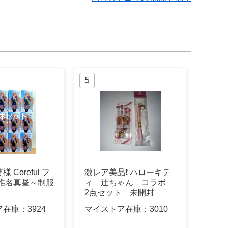
 Coreful フ
激レア美品❗️ ハローキテ
 椎名真昼～制服
ィ 辻ちゃん コラボ
2点セット 未開封
ア在庫：
3924
マイストア在庫：
3010