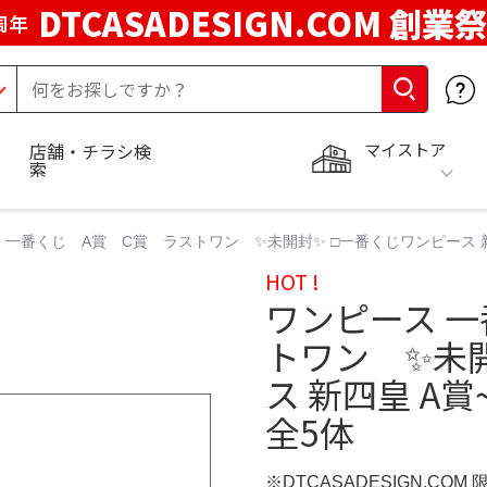
DTCASADESIGN.COM 創業祭
周年
マイストア
店舗・チラシ検
索
 一番くじ A賞 C賞 ラストワン ✨未開封✨ □一番くじワンピース 新
HOT !
ワンピース 
トワン ✨未
ス 新四皇 A
全5体
※DTCASADESIGN.COM