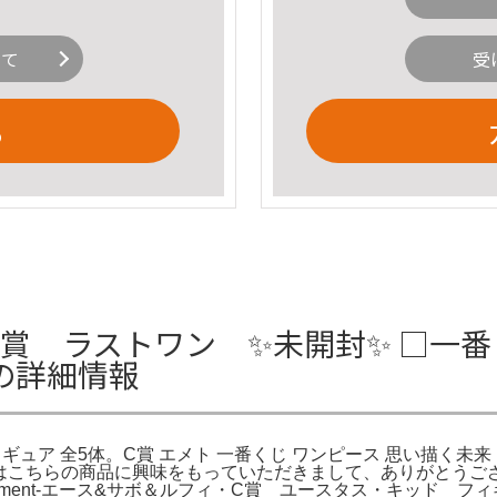
いて
受
る
賞 ラストワン ✨未開封✨ □一番
体の詳細情報
ュア 全5体。C賞 エメト 一番くじ ワンピース 思い描く未来 MAS
この度はこちらの商品に興味をもっていただきまして、ありがとうご
 Moment-エース&サボ＆ルフィ・C賞 ユースタス・キッド 