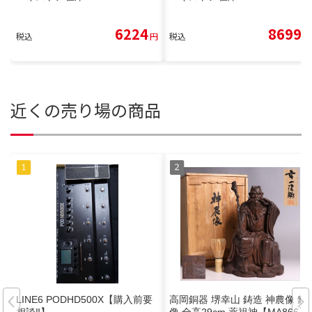
6224
8699
税込
円
税込
円
近くの売り場の商品
LINE6 PODHD500X【購入前要
高岡銅器 堺幸山 鋳造 神農像 銅