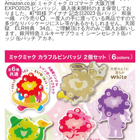
Amazon.co.jp: ミャクミャク ロゴマーク 大阪万博
EXPO2025 ピンバッジ。購入後未開封のまま保管してお
りました。町*田様 アイナナ 記念日2023 缶バッジ 和泉
一織 バラ売り⭕。一度人の手に渡っている商品ですので
多少なりパッケージにスレ等があるかもしれません。天国
獄 ELR特典 34点。ご理解頂ける方のみご購入お願いし
ます。銀河特急ミルキーサブウェイ シーンセレクト缶バ
ッジ 缶バッチ アカネ。