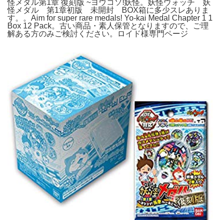
怪メダル第1章 復刻版 ~ヨウコソ!妖怪。妖怪ウォッチ 妖
怪メダル 第1章初版 未開封 BOX箱に多少スレありま
す。。Aim for super rare medals! Yo-kai Medal Chapter 1 1
Box 12 Pack。古い商品・素人保管となりますので、ご理
解ある方のみご検討ください。ロイド様専門ページ