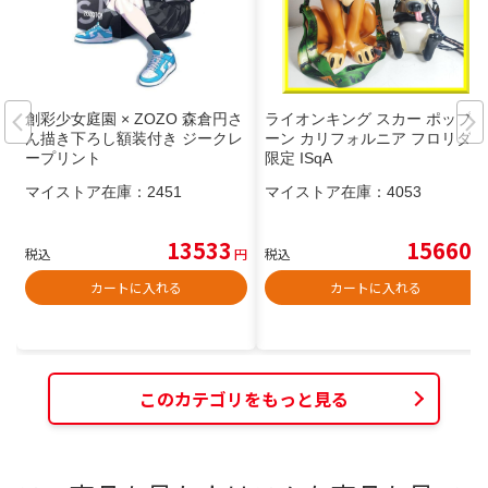
創彩少女庭園 × ZOZO 森倉円さ
ライオンキング スカー ポップコ
ん描き下ろし額装付き ジークレ
ーン カリフォルニア フロリダ
ープリント
限定 ISqA
マイストア在庫：
2451
マイストア在庫：
4053
13533
15660
税込
円
税込
円
カートに入れる
カートに入れる
このカテゴリをもっと見る