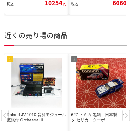
10254
6666
税込
円
税込
円
近くの売り場の商品
Roland JV-1010 音源モジュール
627 トミカ 黒箱 日本製 トヨ
拡張付 Orchestral II
タ セリカ ターボ