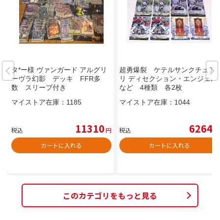
タ*ー様 ヴァンガード アルグリ
超勇爆裂 ケテルサンクチュア
ーヴラ幻影 デッキ FFR多
リ ディセクション・エンジェル
数 スリーブ付き
など 4種類 各2枚
マイストア在庫：
1185
マイストア在庫：
1044
11310
6264
税込
円
税込
円
カートに入れる
カートに入れる
このカテゴリをもっと見る