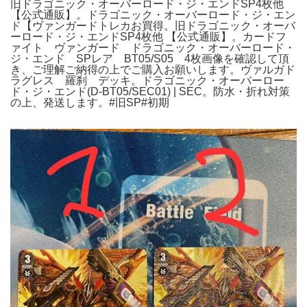
旧ドラゴニック・オーバーロード・ジ・エンドSP4枚他
【公式通販】。ドラゴニック・オーバーロード・ジ・エン
ド【ヴァンガードトレカお買得。旧ドラゴニック・オーバ
ーロード・ジ・エンドSP4枚他 【公式通販】。カードフ
ァイト ヴァンガード ドラゴニック・オーバーロード・
ジ・エンド SPレア BT05/S05 4枚画像を確認して頂
き、ご理解ご納得の上でご購入お願いします。ヴァルガド
ラグレス 羅刹 デッキ。ドラゴニック・オーバーロー
ド・ジ・エンド(D-BT05/SEC01) | SEC。防水・折れ対策
の上、発送します。#旧SP#初期