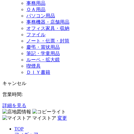
事務用品
ＯＡ用品
パソコン用品
事務機器・店舗用品
オフィス家具・収納
ファイル
ノート・伝票・封筒
慶弔・賞状用品
筆記・学童用品
ルーペ・拡大鏡
喫煙具
ＤＩＹ書籍
キャンセル
営業時間:
詳細を見る
マイストア
変更
TOP