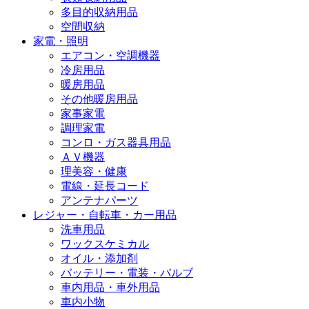
多目的収納用品
空間収納
家電・照明
エアコン・空調機器
冷房用品
暖房用品
その他暖房用品
家事家電
調理家電
コンロ・ガス器具用品
ＡＶ機器
理美容・健康
電線・延長コード
アンテナパーツ
レジャー・自転車・カー用品
洗車用品
ワックスケミカル
オイル・添加剤
バッテリー・電装・バルブ
車内用品・車外用品
車内小物