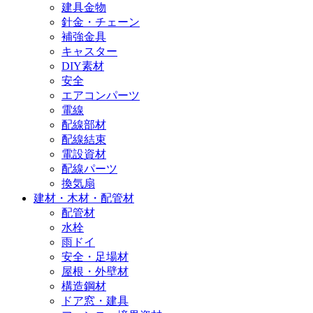
建具金物
針金・チェーン
補強金具
キャスター
DIY素材
安全
エアコンパーツ
電線
配線部材
配線結束
電設資材
配線パーツ
換気扇
建材・木材・配管材
配管材
水栓
雨ドイ
安全・足場材
屋根・外壁材
構造鋼材
ドア窓・建具