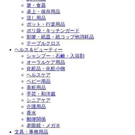
箸・食器
卓上・保存用品
流し用品
ポット・行楽用品
ポリ袋・キッチンガード
割箸・紙皿・紙コップ他消耗品
テーブルクロス
ヘルス＆ビューティー
シャンプー・石鹸・入浴剤
オーラルケア用品
化粧品・化粧小物
ヘルスケア
ベビー用品
美粧用品
手芸・和洋裁
シニアケア
介護用品
香水
郵便関係
老眼鏡・メガネ
文具・事務用品