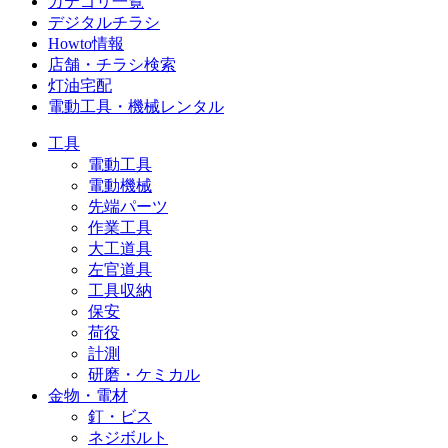
カテゴリ一覧
デジタルチラシ
Howto情報
店舗・チラシ検索
灯油宅配
電動工具・機械レンタル
工具
電動工具
電動機械
先端パーツ
作業工具
大工道具
左官道具
工具収納
保安
荷役
計測
研磨・ケミカル
金物・電材
釘・ビス
ネジボルト