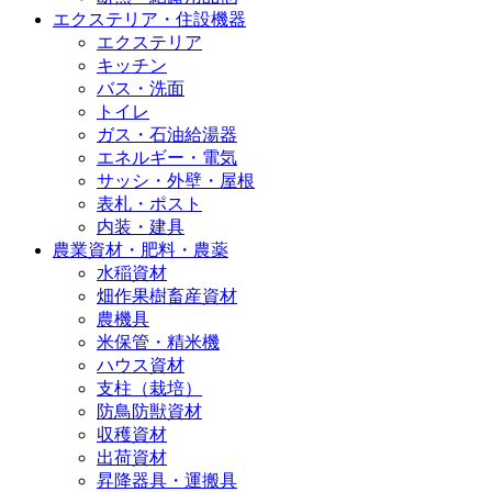
エクステリア・住設機器
エクステリア
キッチン
バス・洗面
トイレ
ガス・石油給湯器
エネルギー・電気
サッシ・外壁・屋根
表札・ポスト
内装・建具
農業資材・肥料・農薬
水稲資材
畑作果樹畜産資材
農機具
米保管・精米機
ハウス資材
支柱（栽培）
防鳥防獣資材
収穫資材
出荷資材
昇降器具・運搬具