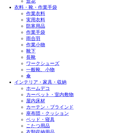
造花
衣料・靴・作業手袋
作業衣料
実用衣料
防寒用品
作業手袋
雨合羽
作業小物
靴下
長靴
ワークシューズ
一般靴、小物
傘
インテリア・家具・収納
ホームデコ
カーペット・室内敷物
屋内床材
カーテン・ブラインド
座布団・クッション
ベッド・寝具
こたつ用品
衣類収納用品