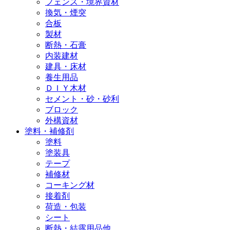
フェンス・境界資材
換気・煙突
合板
製材
断熱・石膏
内装建材
建具・床材
養生用品
ＤＩＹ木材
セメント・砂・砂利
ブロック
外構資材
塗料・補修剤
塗料
塗装具
テープ
補修材
コーキング材
接着剤
荷造・包装
シート
断熱・結露用品他