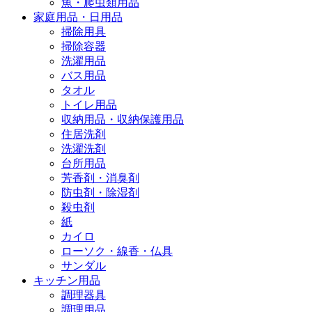
魚・爬虫類用品
家庭用品・日用品
掃除用具
掃除容器
洗濯用品
バス用品
タオル
トイレ用品
収納用品・収納保護用品
住居洗剤
洗濯洗剤
台所用品
芳香剤・消臭剤
防虫剤・除湿剤
殺虫剤
紙
カイロ
ローソク・線香・仏具
サンダル
キッチン用品
調理器具
調理用品