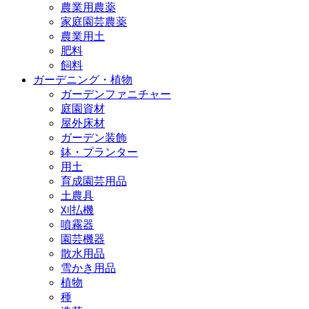
農業用農薬
家庭園芸農薬
農業用土
肥料
飼料
ガーデニング・植物
ガーデンファニチャー
庭園資材
屋外床材
ガーデン装飾
鉢・プランター
用土
育成園芸用品
土農具
刈払機
噴霧器
園芸機器
散水用品
雪かき用品
植物
種