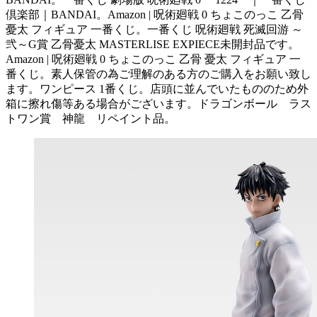
倶楽部｜BANDAI。Amazon | 呪術廻戦 0 ちょこのっこ 乙骨
憂太 フィギュア 一番くじ。一番くじ 呪術廻戦 死滅回游 ～
弐～G賞 乙骨憂太 MASTERLISE EXPIECE未開封品です。
Amazon | 呪術廻戦 0 ちょこのっこ 乙骨 憂太 フィギュア 一
番くじ。素人保管の為ご理解のある方のご購入をお願い致し
ます。ワンピース 1番くじ。店頭に並んでいたもののため外
箱に擦れ傷等ある場合がございます。ドラゴンボール ラス
トワン賞 神龍 リペイント品。