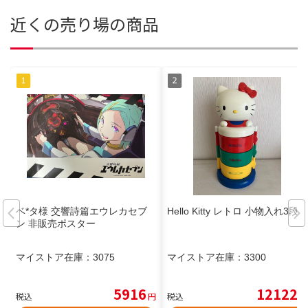
近くの売り場の商品
ベ*タ様 交響詩篇エウレカセブ
Hello Kitty レトロ 小物入れ3段
ン 非販売ポスター
マイストア在庫：
3075
マイストア在庫：
3300
5916
12122
税込
円
税込
円