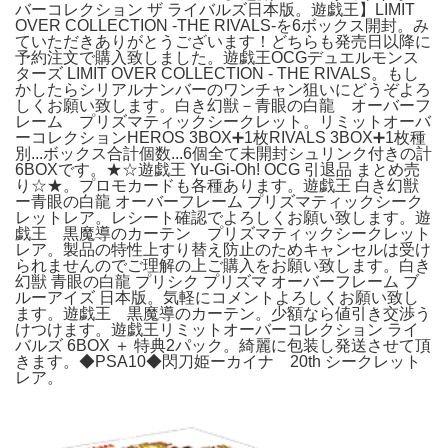
バーコレクション ザ ライバルズ日本版。遊戯王】LIMIT
OVER COLLECTION -THE RIVALS-を6ボックス開封。み
ていただきありがとうございます！どちらも発売日以降に
予約注文で購入致しました。遊戯王OCGデュエルモンス
ターズ LIMIT OVER COLLECTION - THE RIVALS。もし
かしたらシリアルナンバーのワンチャン狙いにどうぞよろ
しくお願い致します。白き幻獣－青眼の白龍 オーバーフ
レーム プリズマティックシークレット。リミットオーバ
ーコレクションHEROS 3BOX➕1枚RIVALS 3BOX➕1枚種
別...ボックス合計個数...6個全て未開封シュリンク付きの計
6BOXです。★☆遊戯王 Yu-Gi-Oh! OCG 引退品 まとめ売
り☆★。プロモカードも各種あります。遊戯王 白き幻獣
ー青眼の白龍 オーバーフレーム プリズマティックシーク
レットレア。レシート確認でよろしくお願い致します。遊
戯王 黒魔導のカーテン プリズマティックシークレット
レア。製品の特性上すり替え防止のためキャンセルは受け
られませんのでご理解の上ご購入をお願い致します。白き
幻獣 青眼の白龍 プリシク プリズマ オーバーフレーム ブ
ルーアイズ 日本版。気軽にコメントよろしくお願い致し
ます。遊戯王 黒魔導のカーテン。少額なら値引き交渉う
けつけます。遊戯王リミットオーバーコレクション ライ
バルズ 6BOX ＋ 特典2パック。綺麗に包装し発送させて頂
きます。◆PSA10◆閃刀姫ーカイナ 20th シークレット
レア。