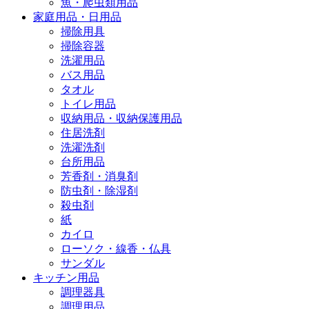
魚・爬虫類用品
家庭用品・日用品
掃除用具
掃除容器
洗濯用品
バス用品
タオル
トイレ用品
収納用品・収納保護用品
住居洗剤
洗濯洗剤
台所用品
芳香剤・消臭剤
防虫剤・除湿剤
殺虫剤
紙
カイロ
ローソク・線香・仏具
サンダル
キッチン用品
調理器具
調理用品