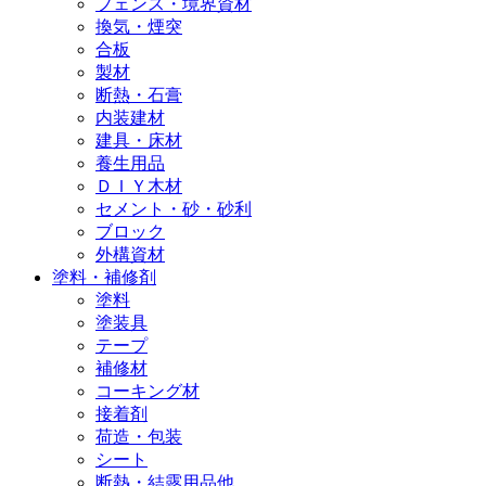
フェンス・境界資材
換気・煙突
合板
製材
断熱・石膏
内装建材
建具・床材
養生用品
ＤＩＹ木材
セメント・砂・砂利
ブロック
外構資材
塗料・補修剤
塗料
塗装具
テープ
補修材
コーキング材
接着剤
荷造・包装
シート
断熱・結露用品他