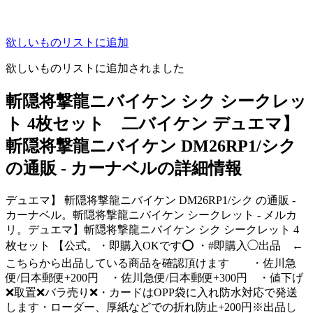
欲しいものリストに追加
欲しいものリストに追加されました
斬隠将撃龍ニバイケン シク シークレッ
ト 4枚セット 二バイケン デュエマ】
斬隠将撃龍ニバイケン DM26RP1/シク
の通販 - カーナベルの詳細情報
デュエマ】 斬隠将撃龍ニバイケン DM26RP1/シク の通販 -
カーナベル。斬隠将撃龍ニバイケン シークレット - メルカ
リ。デュエマ】斬隠将撃龍ニバイケン シク シークレット 4
枚セット 【公式。・即購入OKです⭕️ ・#即購入◯出品 ←
こちらから出品している商品を確認頂けます ・佐川急
便/日本郵便+200円 ・佐川急便/日本郵便+300円 ・値下げ
❌取置❌バラ売り❌・カードはOPP袋に入れ防水対応で発送
します・ローダー、厚紙などでの折れ防止+200円※出品し