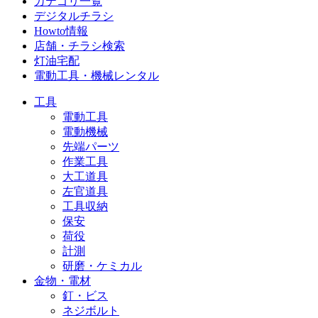
カテゴリ一覧
デジタルチラシ
Howto情報
店舗・チラシ検索
灯油宅配
電動工具・機械レンタル
工具
電動工具
電動機械
先端パーツ
作業工具
大工道具
左官道具
工具収納
保安
荷役
計測
研磨・ケミカル
金物・電材
釘・ビス
ネジボルト