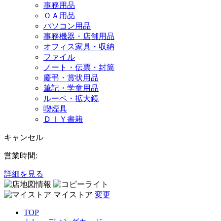
事務用品
ＯＡ用品
パソコン用品
事務機器・店舗用品
オフィス家具・収納
ファイル
ノート・伝票・封筒
慶弔・賞状用品
筆記・学童用品
ルーペ・拡大鏡
喫煙具
ＤＩＹ書籍
キャンセル
営業時間:
詳細を見る
マイストア
変更
TOP