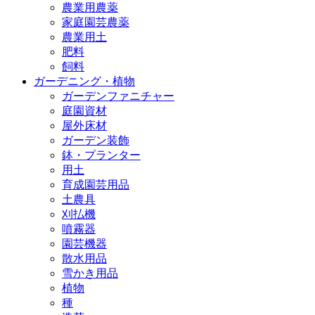
農業用農薬
家庭園芸農薬
農業用土
肥料
飼料
ガーデニング・植物
ガーデンファニチャー
庭園資材
屋外床材
ガーデン装飾
鉢・プランター
用土
育成園芸用品
土農具
刈払機
噴霧器
園芸機器
散水用品
雪かき用品
植物
種