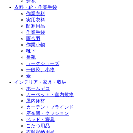
造花
衣料・靴・作業手袋
作業衣料
実用衣料
防寒用品
作業手袋
雨合羽
作業小物
靴下
長靴
ワークシューズ
一般靴、小物
傘
インテリア・家具・収納
ホームデコ
カーペット・室内敷物
屋内床材
カーテン・ブラインド
座布団・クッション
ベッド・寝具
こたつ用品
衣類収納用品