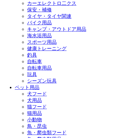
カーエレクトロ二クス
保安・補修
タイヤ・タイヤ関連
バイク用品
キャンプ・アウトドア用品
海水浴用品
スポーツ用品
健康トレーニング
釣具
自転車
自転車用品
玩具
シーズン玩具
ペット用品
犬フード
犬用品
猫フード
猫用品
小動物
鳥・昆虫
魚・爬虫類フード