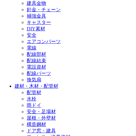
建具金物
針金・チェーン
補強金具
キャスター
DIY素材
安全
エアコンパーツ
電線
配線部材
配線結束
電設資材
配線パーツ
換気扇
建材・木材・配管材
配管材
水栓
雨ドイ
安全・足場材
屋根・外壁材
構造鋼材
ドア窓・建具