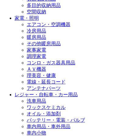
多目的収納用品
空間収納
家電・照明
エアコン・空調機器
冷房用品
暖房用品
その他暖房用品
家事家電
調理家電
コンロ・ガス器具用品
ＡＶ機器
理美容・健康
電線・延長コード
アンテナパーツ
レジャー・自転車・カー用品
洗車用品
ワックスケミカル
オイル・添加剤
バッテリー・電装・バルブ
車内用品・車外用品
車内小物