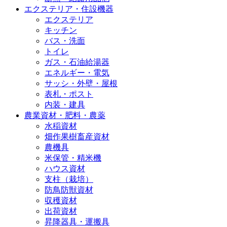
エクステリア・住設機器
エクステリア
キッチン
バス・洗面
トイレ
ガス・石油給湯器
エネルギー・電気
サッシ・外壁・屋根
表札・ポスト
内装・建具
農業資材・肥料・農薬
水稲資材
畑作果樹畜産資材
農機具
米保管・精米機
ハウス資材
支柱（栽培）
防鳥防獣資材
収穫資材
出荷資材
昇降器具・運搬具