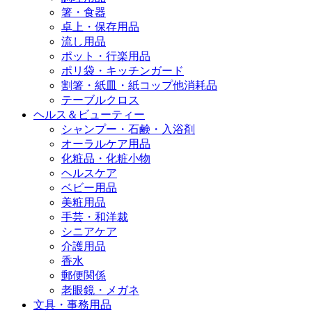
箸・食器
卓上・保存用品
流し用品
ポット・行楽用品
ポリ袋・キッチンガード
割箸・紙皿・紙コップ他消耗品
テーブルクロス
ヘルス＆ビューティー
シャンプー・石鹸・入浴剤
オーラルケア用品
化粧品・化粧小物
ヘルスケア
ベビー用品
美粧用品
手芸・和洋裁
シニアケア
介護用品
香水
郵便関係
老眼鏡・メガネ
文具・事務用品