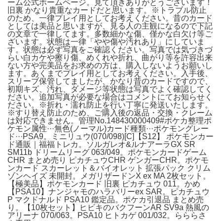
ーム公式ホームページ。見て頂きありがとうございます！
旧裏 かなり貴重なカードだと思います。※トラブル防止
のため、一律プレイ用としてお考えください。昔のカード
としては美品と思いますが、見る人の主観になるので下記
の文章で一律してます。多数細かな傷、僅かな白欠け等ご
ざいます。状態は一律「やや傷や汚れあり」にしていま
す。状態は必ず写真をご確認ください。写真では気づきづ
らい白カケや擦り傷、めくれや折れ、曲がり等を許容出来
ない方や完美品をお求めの方は、購入しないようお願いし
ます。あくまでプレイ用としてお考えください。入手後、
スリーブ保管してましたが、かなり昔のカードですので、
初期キズ、汚れ、ダメージ等状態は写真でよく確認してく
ださい。追加写真が必要な場合はコメントにてお知らせく
ださい。※折れ・濡れ防止を行い丁寧に発送いたします。
※すり替え防止のため、ご購入後の返品・交換・クレーム
は対応できません。管理No.148430000409#ポケカ整理ポ
ケモン属性···無色(ノーマル)カード種類···ポケモングレー
ド···PSA9。ミニリュウ(070/098)[C]【S12】 ポケモンカー
ド通販｜福福トレカ。ソルガレオ&ルナアーラGX SR
SM11b ドリームリーグ 063/049。ポケモンカードゲーム
CHR まとめ売り ピカチュウCHR ゲンガーCHR。ポケモ
ンカード スカーレット＆バイオレット 拡張パック クリム
ゾンヘイズ 未開封。メガリザードンX ex MA 2枚セット。
【極美品】ポケモンカード 旧裏 ピカチュウ 011。かめ
【PSA10】ナンジャモのハラバリーex SAR。ピカチュウ
P マクドナルド PSA10 鑑定品。ポケカ引退品 まとめ売
り。【10枚セット】ヒビキのバクフーンAR SV9a 熱風の
アリーナ 070/063。PSA10 ヒトカゲ 001/032。らららさ