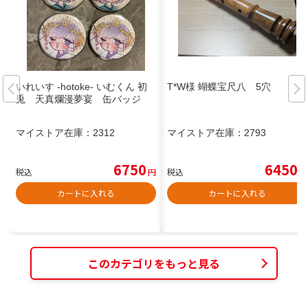
いれいす -hotoke- いむくん 初
T*W様 蝴蝶宝尺八 5穴
兎 天真爛漫夢宴 缶バッジ
マイストア在庫：
2312
マイストア在庫：
2793
6750
6450
税込
円
税込
円
カートに入れる
カートに入れる
このカテゴリをもっと見る