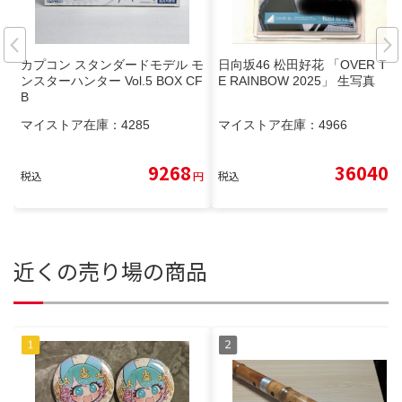
カプコン スタンダードモデル モ
日向坂46 松田好花 「OVER TH
ンスターハンター Vol.5 BOX CF
E RAINBOW 2025」 生写真
B
マイストア在庫：
4285
マイストア在庫：
4966
9268
36040
税込
円
税込
円
近くの売り場の商品