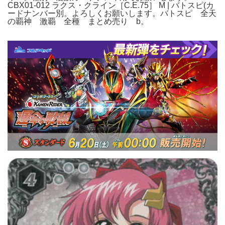
CBX01-012 ラクス・クライン［C.E.75］ M | バトスピ(カ
ードナンバー別。よろしくお願いします。バトスピ 全天
の覇神 激覇 全種 まとめ売り b。