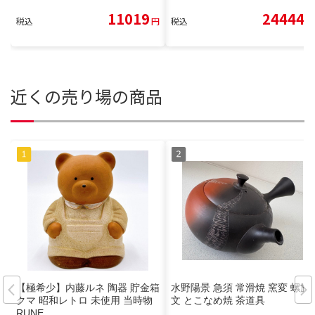
11019
24444
税込
円
税込
円
近くの売り場の商品
【極希少】内藤ルネ 陶器 貯金箱
水野陽景 急須 常滑焼 窯変 螺旋
クマ 昭和レトロ 未使用 当時物
文 とこなめ焼 茶道具
RUNE