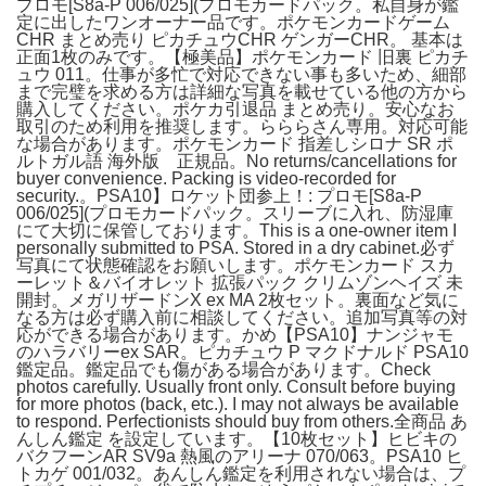
プロモ[S8a-P 006/025](プロモカードパック。私自身が鑑
定に出したワンオーナー品です。ポケモンカードゲーム
CHR まとめ売り ピカチュウCHR ゲンガーCHR。 基本は
正面1枚のみです。【極美品】ポケモンカード 旧裏 ピカチ
ュウ 011。仕事が多忙で対応できない事も多いため、細部
まで完璧を求める方は詳細な写真を載せている他の方から
購入してください。ポケカ引退品 まとめ売り。安心なお
取引のため利用を推奨します。らららさん専用。対応可能
な場合があります。ポケモンカード 指差しシロナ SR ポ
ルトガル語 海外版 正規品。No returns/cancellations for
buyer convenience. Packing is video-recorded for
security.。PSA10】ロケット団参上！: プロモ[S8a-P
006/025](プロモカードパック。スリーブに入れ、防湿庫
にて大切に保管しております。This is a one-owner item I
personally submitted to PSA. Stored in a dry cabinet.必ず
写真にて状態確認をお願いします。ポケモンカード スカ
ーレット＆バイオレット 拡張パック クリムゾンヘイズ 未
開封。メガリザードンX ex MA 2枚セット。裏面など気に
なる方は必ず購入前に相談してください。追加写真等の対
応ができる場合があります。かめ【PSA10】ナンジャモ
のハラバリーex SAR。ピカチュウ P マクドナルド PSA10
鑑定品。鑑定品でも傷がある場合があります。Check
photos carefully. Usually front only. Consult before buying
for more photos (back, etc.). I may not always be available
to respond. Perfectionists should buy from others.全商品 あ
んしん鑑定 を設定しています。【10枚セット】ヒビキの
バクフーンAR SV9a 熱風のアリーナ 070/063。PSA10 ヒ
トカゲ 001/032。あんしん鑑定を利用されない場合は、プ