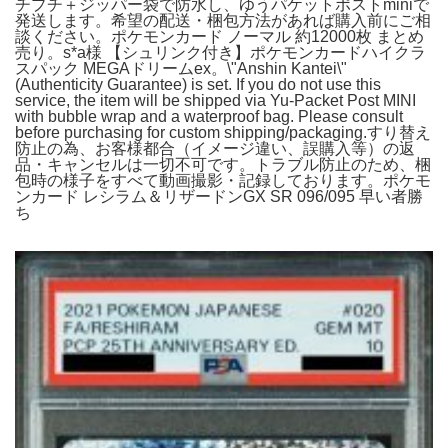
チプチ＋ジッパー袋で防水し、ゆうパケットポストminiで
発送します。希望の配送・梱包方法があれば購入前にご相
談ください。ポケモンカード ノーマル 約12000枚 まとめ
売り。s*a様 【シュリンク付き】ポケモンカードハイクラ
スパック MEGAドリームex。\"Anshin Kantei\"
(Authenticity Guarantee) is set. If you do not use this
service, the item will be shipped via Yu-Packet Post MINI
with bubble wrap and a waterproof bag. Please consult
before purchasing for custom shipping/packaging.すり替え
防止の為、お客様都合（イメージ違い、誤購入等）の返
品・キャンセルは一切不可です。トラブル防止のため、梱
包時の様子をすべて動画撮影・記録しております。ポケモ
ンカード レシラム＆リザードンGX SR 096/095 早い者勝
ち