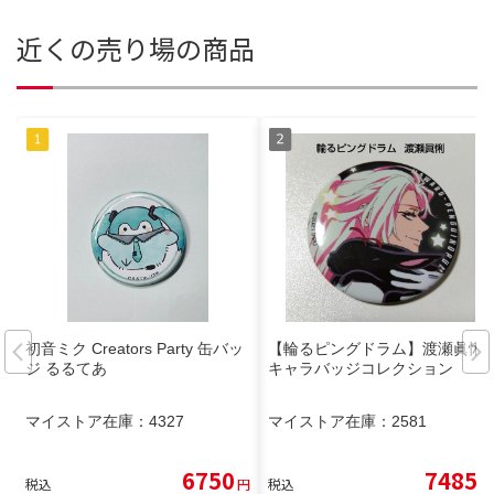
近くの売り場の商品
初音ミク Creators Party 缶バッ
【輪るピングドラム】渡瀬眞悧
ジ るるてあ
キャラバッジコレクション
マイストア在庫：
4327
マイストア在庫：
2581
6750
7485
税込
円
税込
円