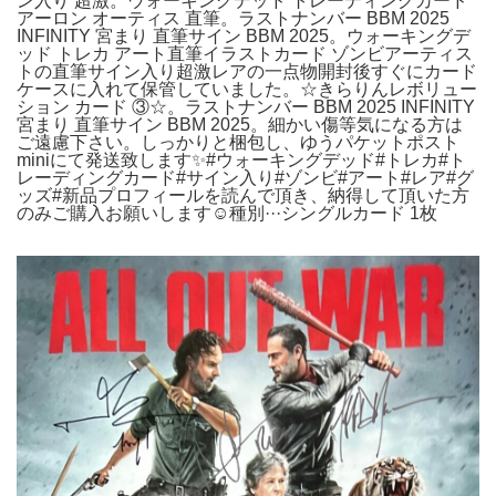
ン入り 超激。ウォーキングデッド トレーディングカード
アーロン オーティス 直筆。ラストナンバー BBM 2025
INFINITY 宮まり 直筆サイン BBM 2025。ウォーキングデ
ッド トレカ アート直筆イラストカード ゾンビアーティス
トの直筆サイン入り超激レアの一点物開封後すぐにカード
ケースに入れて保管していました。☆きらりんレボリュー
ション カード ③☆。ラストナンバー BBM 2025 INFINITY
宮まり 直筆サイン BBM 2025。細かい傷等気になる方は
ご遠慮下さい。しっかりと梱包し、ゆうパケットポスト
miniにて発送致します✨#ウォーキングデッド#トレカ#ト
レーディングカード#サイン入り#ゾンビ#アート#レア#グ
ッズ#新品プロフィールを読んで頂き、納得して頂いた方
のみご購入お願いします☺︎種別···シングルカード 1枚