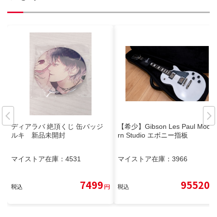
ディアラバ 絶頂くじ 缶バッジ
【希少】Gibson Les Paul Mode
ルキ 新品未開封
rn Studio エボニー指板
マイストア在庫：
4531
マイストア在庫：
3966
7499
95520
税込
円
税込
円