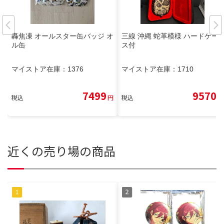
轟焦凍 オールスター缶バッジ オ
三線 沖縄 蛇革模様 ハードケー
ル缶
ス付
マイストア在庫：
1376
マイストア在庫：
1710
7499
9570
税込
円
税込
円
近くの売り場の商品