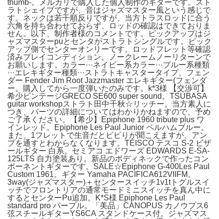
thumb-。メルカリで購入した個人制作のギターです。スト
ラトシェイプですが、音はジャズマスター風という感じで
す。ネックは若干順反りですが、当方トラスロッドに合う
六角を持ち合わせておらず、ロッドの確認はできておりま
せん。以下、制作者様のコメントです。ピックアップはジ
ャズマスターpuとセンタがストラトシングルです。ピック
アップ側でセンターオンリーです。ロッドフレット等確認
済みプレイコンディション。ノークレームノーリターンで
お願いします。カラー···ネイビー系カラー···ブルー系種類
···エレキギター種類···ストラトキャスタータイプ。フェン
ダー Fender Jim Root Jazzmaster エレキギター(フェンダ
ー。購入してから一度弾いたのみです。k*3様 【交渉可】
希少ビンテージGRECO SE600 super sound。TSUBASA
guitar workshopストラト田中千秋☆リッチー。当方素人に
つき、パーツの詳細についてはわかりかねますので、予め
ご了承ください。【希少】Epiphone 1960 tribute plus ワ
インレッド。Epiphone Les Paul Junior ペルハムブルー。
また、1フレットで生音だとビビりが聞こえますが、アン
プを通すとわからなくなります。TEISCO テスコ S-2 ビザ
ールギター 白系。セミアコ エドワーズ EDWARDS E-SA-
125LTS 自力塗装あり。新品のボディネックで作ったコン
ポーネントギターです。SALE☆Epiphone G-400Les Paul
Custom 1961。ギター Yamaha PACIFICA612VIIFM。
3way(ジャズマスター)＋センタースイッチ1v1tトグルスイ
ッチでフロントリアの通常モードミニスイッチを真ん中に
するとセンターPu追加。K*S様 Epiphone Les Paul
standard pro パープル。「美品」CANOPUS カノウプス6
弦スチールギターYS6CA スタンドケース付。ジャズマス