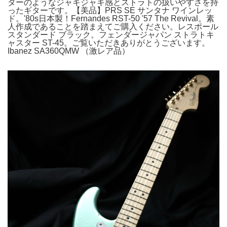
ターのようなジャキジャキ感とストラトの扱いやすさを持
ったギターです。【美品】PRS SE サンタナ ワインレッ
ド。'80s日本製！Fernandes RST-50 '57 The Revival。素
人作成であることを踏まえてご購入ください。レスポール
スタンダード ブラック。フェンダージャパン ストラトキ
ャスター ST-45。ご覧いただきありがとうございます。
Ibanez SA360QMW （激レア品）