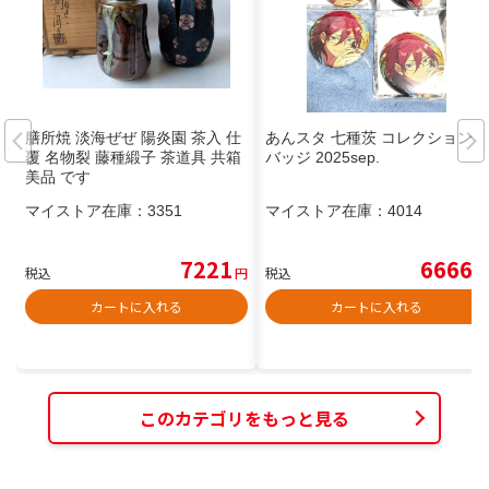
膳所焼 淡海ぜぜ 陽炎園 茶入 仕
あんスタ 七種茨 コレクション缶
覆 名物裂 藤種緞子 茶道具 共箱
バッジ 2025sep.
美品 です
マイストア在庫：
3351
マイストア在庫：
4014
7221
6666
税込
円
税込
円
カートに入れる
カートに入れる
このカテゴリをもっと見る