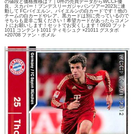
の値段と価格推移は？｜0件の売買データからWCCF優
良。スカパー！ブンデスリーガジャパンツアー2023に連
動して FCバイエルン。バイエルンの白カードです！他の
チームの白カードやレア、黒カードは別に売っているので
そちらも是非ご覧ください！希望カードがあったらコメン
トにお願いします！セットでお安くします！0910 ブット
1011 コンテント1011 ティモシュク ×21011 グスタボ
×20708 ファン・ボメル