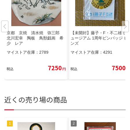
京都 京焼 清水焼 弥三郎
【未開封】藤子・F・不二雄ミ
北川宏幸 陶板 鳥獣戯画 希
ュージアム 1周年ピンバッジ ピ
少 レア
ンズ
マイストア在庫：
2789
マイストア在庫：
4291
7250
7500
税込
円
税込
円
近くの売り場の商品