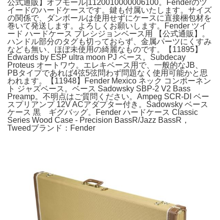
公式通販】オフモール|1120010000006100。Fenderのツ
イードのハードケースです。鍵も付属いたします。サイズ
の関係で、ダンボールは使用せずにケースに直接梱包材を
巻いて発送します。よろしくお願いします。Fender ツイ
ード ハードケース プレシジョンベース用 【公式通販】。
ハンドル部分のタグも切っておらず、金属パーツにくすみ
なども無い、ほぼ未使用の綺麗なものです。【11895】
Edwards by ESP ultra moon PJ ベース。Subdecay
Proteus オートワウ。エレキベース用で、一般的なJB、
PBタイプであれば4弦5弦問わず問題なく使用可能かと思
われます。【11948】Fender Mexico ネック コンポーネン
ト ジャズベース。ベース Sadowsky SBP-2 V2 Bass
Preamp。不明点はご質問ください。Ampeg SCR-DI ベー
スプリアンプ 12V ACアダプター付き。Sadowsky ベース
ケース 黒 ギグバッグ。Fender ハードケース Classic
Series Wood Case - Precision BassR/Jazz BassR，
Tweedブランド：Fender