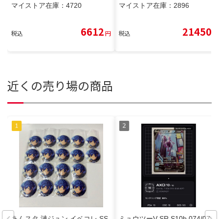
マイストア在庫：
4720
マイストア在庫：
2896
6612
21450
税込
円
税込
円
近くの売り場の商品
あんスタ 漣ジュン イベコレ SS
ミュウツーV SR S10b 074/071