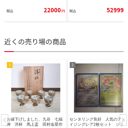
22000
52999
税込
円
税込
円
近くの売り場の商品
お値下げしました、九谷 七福
センタリング良好 人気のアメ
神 洋杯 馬上盃 田村金星作
イジングレア2枚セット ジラー