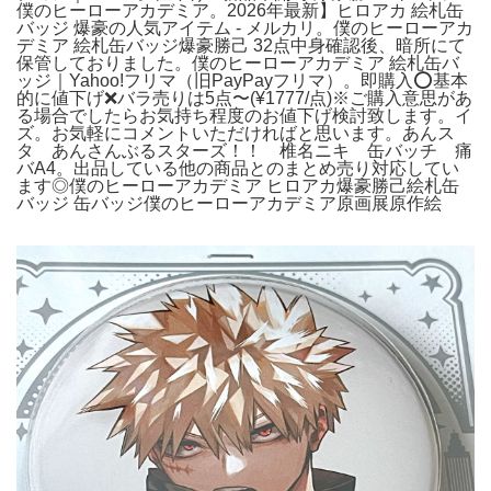
僕のヒーローアカデミア。2026年最新】ヒロアカ 絵札缶
バッジ 爆豪の人気アイテム - メルカリ。僕のヒーローアカ
デミア 絵札缶バッジ爆豪勝己 32点中身確認後、暗所にて
保管しておりました。僕のヒーローアカデミア 絵札缶バ
ッジ｜Yahoo!フリマ（旧PayPayフリマ）。即購入⭕️基本
的に値下げ❌バラ売りは5点〜(¥1777/点)※ご購入意思があ
る場合でしたらお気持ち程度のお値下げ検討致します。イ
ズ。お気軽にコメントいただければと思います。あんス
タ あんさんぶるスターズ！！ 椎名ニキ 缶バッチ 痛
バA4。出品している他の商品とのまとめ売り対応してい
ます◎僕のヒーローアカデミア ヒロアカ爆豪勝己絵札缶
バッジ 缶バッジ僕のヒーローアカデミア原画展原作絵