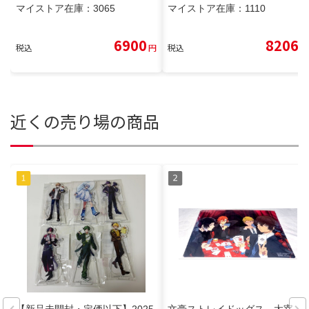
マイストア在庫：
3065
マイストア在庫：
1110
6900
8206
税込
円
税込
円
近くの売り場の商品
【新品未開封・定価以下】2025
文豪ストレイドッグス 太宰