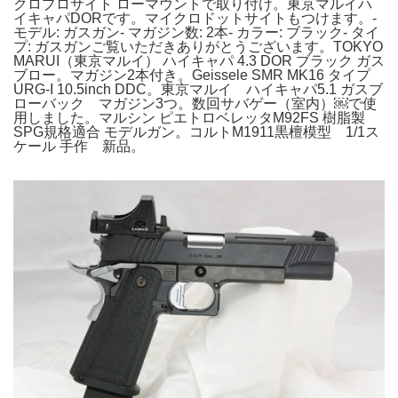
クロプロサイト ローマウントで取り付け。東京マルイハ
イキャパDORです。マイクロドットサイトもつけます。-
モデル: ガスガン- マガジン数: 2本- カラー: ブラック- タイ
プ: ガスガンご覧いただきありがとうございます。TOKYO
MARUI（東京マルイ） ハイキャパ 4.3 DOR ブラック ガス
ブロー。マガジン2本付き。Geissele SMR MK16 タイプ
URG-I 10.5inch DDC。東京マルイ ハイキャパ5.1 ガスブ
ローバック マガジン3つ。数回サバゲー（室内）￼で使
用しました。マルシン ピエトロベレッタM92FS 樹脂製
SPG規格適合 モデルガン。コルトM1911黒檀模型 1/1ス
ケール 手作 新品。