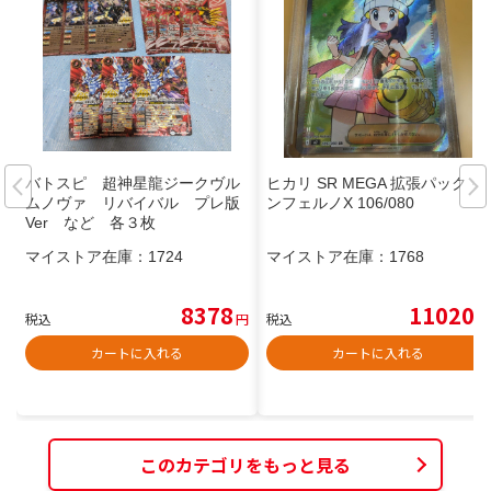
バトスピ 超神星龍ジークヴル
ヒカリ SR MEGA 拡張パック イ
ムノヴァ リバイバル プレ版
ンフェルノX 106/080
Ver など 各３枚
マイストア在庫：
1724
マイストア在庫：
1768
8378
11020
税込
円
税込
円
カートに入れる
カートに入れる
このカテゴリをもっと見る