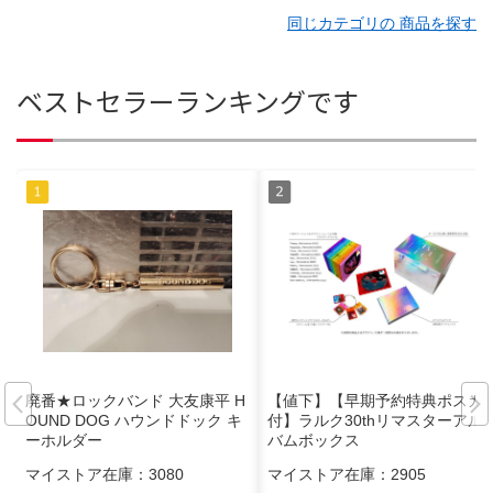
同じカテゴリの 商品を探す
ベストセラーランキングです
廃番★ロックバンド 大友康平 H
【値下】【早期予約特典ポスカ
OUND DOG ハウンドドック キ
付】ラルク30thリマスターアル
ーホルダー
バムボックス
マイストア在庫：
3080
マイストア在庫：
2905