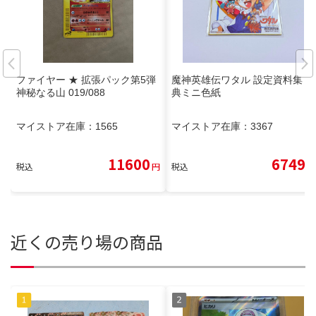
ファイヤー ★ 拡張パック第5弾
魔神英雄伝ワタル 設定資料集 特
神秘なる山 019/088
典ミニ色紙
マイストア在庫：
1565
マイストア在庫：
3367
11600
6749
税込
円
税込
円
近くの売り場の商品