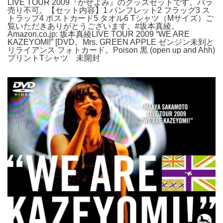
LIVE TOUR 2009『かぜよみ』のグッズセットです。バラ
売り不可。【セット内容】1 パンフレット2 フラッグ3 ス
トラップ4 ポストカード5 タオル6 Tシャツ（Mサイズ）ご
覧いただきありがとうございます。#坂本真綾。
Amazon.co.jp: 坂本真綾LIVE TOUR 2009 “WE ARE
KAZEYOMI!” [DVD。Mrs. GREEN APPLE ゼンジン未到と
リライアンス フォトカード。Poison 黒 (open up and Ahh)
プリントTシャツ 未開封