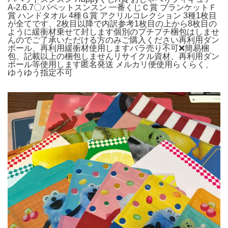
A-2.6.7〇パペットスンスン 一番くじＣ賞 ブランケットＦ
賞 ハンドタオル 4種Ｇ賞 アクリルコレクション 3種1枚目
が全てです、2枚目以降で内訳参考1枚目の上から8枚目の
ように緩衝材乗せて封します個別のプチプチ梱包はしませ
んのでご了承いただける方のみご購入ください再利用ダン
ボール、再利用緩衝材使用しますバラ売り不可❌簡易梱
包、記載以上の梱包しませんリサイクル資材、再利用ダン
ボール等使用します匿名発送 メルカリ便使用らくらく、
ゆうゆう指定不可