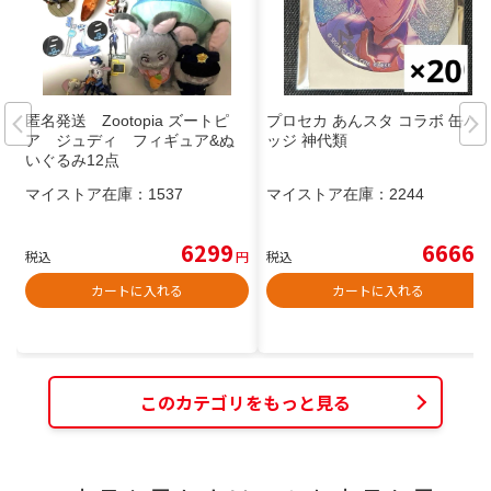
匿名発送 Zootopia ズートピ
プロセカ あんスタ コラボ 缶バ
ア ジュディ フィギュア&ぬ
ッジ 神代類
いぐるみ12点
マイストア在庫：
1537
マイストア在庫：
2244
6299
6666
税込
円
税込
円
カートに入れる
カートに入れる
このカテゴリをもっと見る