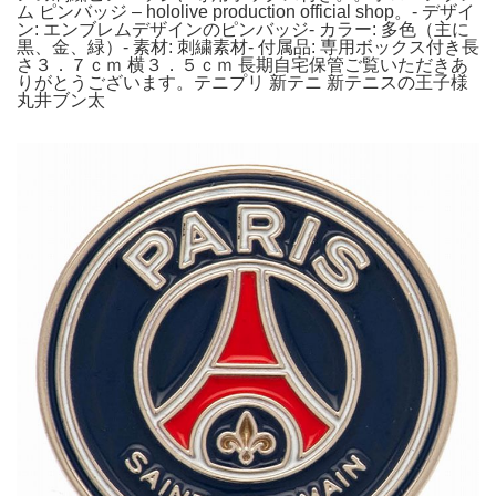
ム ピンバッジ – hololive production official shop。- デザイ
ン: エンブレムデザインのピンバッジ- カラー: 多色（主に
黒、金、緑）- 素材: 刺繍素材- 付属品: 専用ボックス付き長
さ３．７ｃｍ 横３．５ｃｍ 長期自宅保管ご覧いただきあ
りがとうございます。テニプリ 新テニ 新テニスの王子様
丸井ブン太