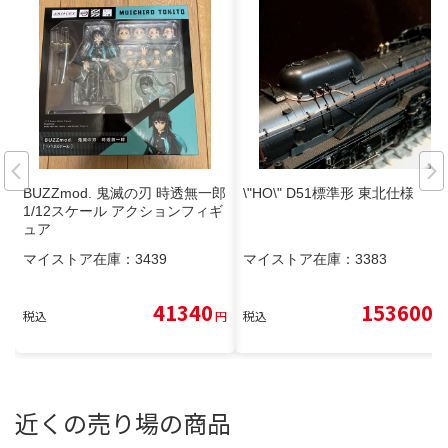
BUZZmod. 鬼滅の刃 時透無一郎
\"HO\" D51標準形 東北仕様
1/12スケール アクションフィギ
ュア
マイストア在庫：
3439
マイストア在庫：
3383
41340
153600
税込
円
税込
円
近くの売り場の商品