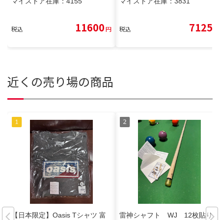
マイストア在庫：
4155
マイストア在庫：
3831
11600
7125
税込
円
税込
円
近くの売り場の商品
【日本限定】Oasis Tシャツ 富
雷神シャフト WJ 12枚貼り合