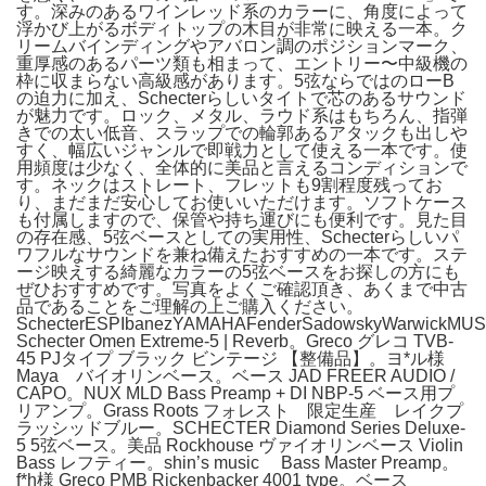
す。深みのあるワインレッド系のカラーに、角度によって
浮かび上がるボディトップの木目が非常に映える一本。ク
リームバインディングやアバロン調のポジションマーク、
重厚感のあるパーツ類も相まって、エントリー〜中級機の
枠に収まらない高級感があります。5弦ならではのローB
の迫力に加え、Schecterらしいタイトで芯のあるサウンド
が魅力です。ロック、メタル、ラウド系はもちろん、指弾
きでの太い低音、スラップでの輪郭あるアタックも出しや
すく、幅広いジャンルで即戦力として使える一本です。使
用頻度は少なく、全体的に美品と言えるコンディションで
す。ネックはストレート、フレットも9割程度残ってお
り、まだまだ安心してお使いいただけます。ソフトケース
も付属しますので、保管や持ち運びにも便利です。見た目
の存在感、5弦ベースとしての実用性、Schecterらしいパ
ワフルなサウンドを兼ね備えたおすすめの一本です。ステ
ージ映えする綺麗なカラーの5弦ベースをお探しの方にも
ぜひおすすめです。写真をよくご確認頂き、あくまで中古
品であることをご理解の上ご購入ください。
SchecterESPIbanezYAMAHAFenderSadowskyWarwickMU
Schecter Omen Extreme-5 | Reverb。Greco グレコ TVB-
45 PJタイプ ブラック ビンテージ 【整備品】。ヨ*ル様
Maya バイオリンベース。ベース JAD FREER AUDIO /
CAPO。NUX MLD Bass Preamp + DI NBP-5 ベース用プ
リアンプ。Grass Roots フォレスト 限定生産 レイクプ
ラッシッドブルー。​SCHECTER Diamond Series Deluxe-
5 5弦ベース。美品 Rockhouse ヴァイオリンベース Violin
Bass レフティー。shin’s music Bass Master Preamp。
f*h様 Greco PMB Rickenbacker 4001 type。ベース