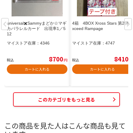
universal✖️Sammyまどか☆マギ
4箱 4BOX Xross Stars 第2弾 E
カパラレルカード 出現率1／5
xceed Rampage
12
マイストア在庫：
4346
マイストア在庫：
4747
8700
8410
税込
円
税込
円
カートに入れる
カートに入れる
このカテゴリをもっと見る
この商品を見た人はこんな商品も見て