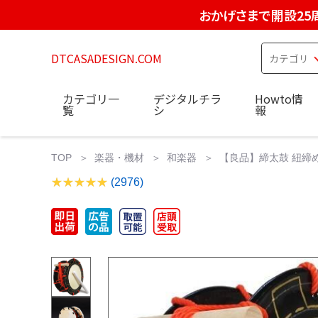
おかげさまで開設25
DTCASADESIGN.COM
カテゴリ一
デジタルチラ
Howto情
覧
シ
報
TOP
楽器・機材
和楽器
【良品】締太鼓 紐締め 
(2976)