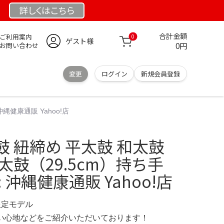
詳しくは
こちら
合計金額
ご利用案内
0
ゲスト様
0円
お問い合わせ
変更
ログイン
新規会員登録
健康通販 Yahoo!店
鼓 紐締め 平太鼓 和太鼓
太鼓（29.5cm）持ち手
 沖縄健康通販 Yahoo!店
 限定モデル
の使い心地などをご紹介いただいております！