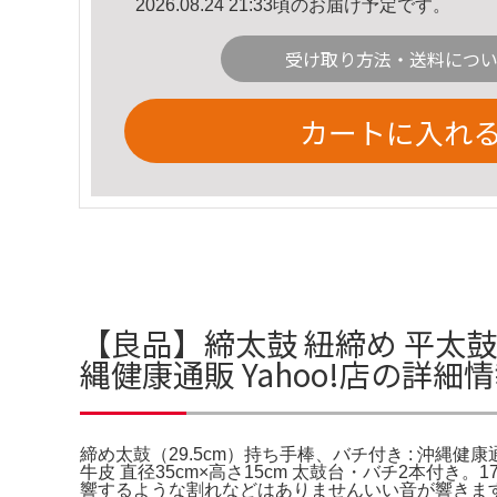
2026.08.24 21:33頃のお届け予定です。
受け取り方法・送料につ
カートに入れ
【良品】締太鼓 紐締め 平太鼓
縄健康通販 Yahoo!店の詳細
締め太鼓（29.5cm）持ち手棒、バチ付き : 沖縄健
牛皮 直径35cm×高さ15cm 太鼓台・バチ2本付
響するような割れなどはありませんいい音が響きます【