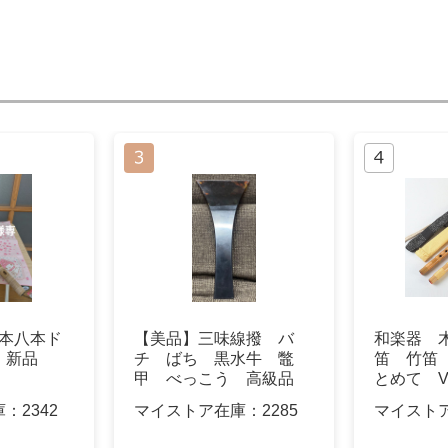
笛三本八本ド
【美品】三味線撥 バ
和楽器 
）新品
チ ばち 黒水牛 鼈
笛 竹笛
甲 べっこう 高級品
とめて V
庫：
2342
マイストア在庫：
2285
マイスト