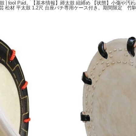
器,和太鼓 | tool Pad。【基本情報】締太鼓 紐締め 【状態】
芸 松材 平太鼓 1.2尺 台座バチ専用ケース付き。期間限定 竹