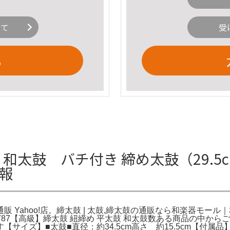
いて
受
る
 和太鼓 バチ付き 締め太鼓（29.5c
情報
康通販 Yahoo!店。締太鼓 | 太鼓,締太鼓の通販なら和楽器モ
き。1787【高級】締太鼓 紐締め 平太鼓 和太鼓数ある商品の中
サイズ】■太鼓■直径：約34.5cm高さ 約15.5cm【付