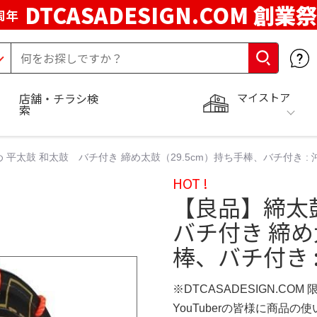
DTCASADESIGN.COM 創業祭
周年
マイストア
店舗・チラシ検
索
平太鼓 和太鼓 バチ付き 締め太鼓（29.5cm）持ち手棒、バチ付き : 沖縄
HOT !
【良品】締太
バチ付き 締め
棒、バチ付き :
※DTCASADESIGN.COM
YouTuberの皆様に商品