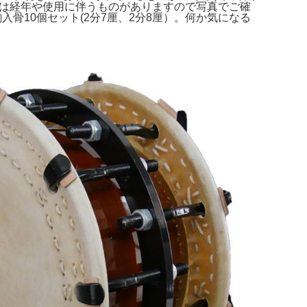
小傷や汚れは経年や使用に伴うものがありますので写真でご確
駒入骨10個セット(2分7厘、2分8厘）。何か気になる