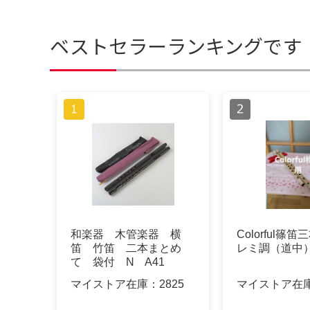
ベストセラーランキングです
和楽器 木管楽器 横
Colorful篠
笛 竹笛 二本まとめ
レミ調（道中
て 袋付 N A41
マイストア在庫：
2825
マイストア在