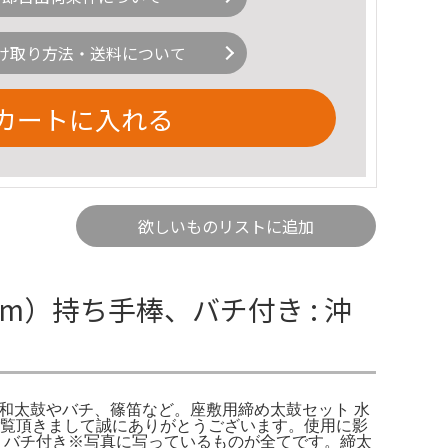
け取り方法・送料について
カートに入れる
欲しいものリストに追加
m）持ち手棒、バチ付き : 沖
ール｜和太鼓やバチ、篠笛など。座敷用締め太鼓セット 水
からご覧頂きまして誠にありがとうございます。使用に影
属品】バチ付き※写真に写っているものが全てです。締太