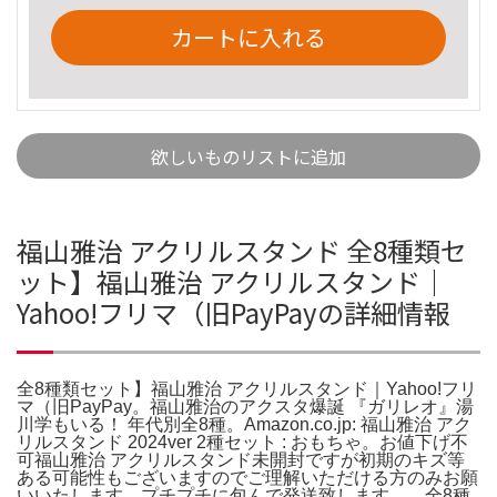
カートに入れる
欲しいものリストに追加
福山雅治 アクリルスタンド 全8種類セ
ット】福山雅治 アクリルスタンド｜
Yahoo!フリマ（旧PayPayの詳細情報
全8種類セット】福山雅治 アクリルスタンド｜Yahoo!フリ
マ（旧PayPay。福山雅治のアクスタ爆誕 『ガリレオ』湯
川学もいる！ 年代別全8種。Amazon.co.jp: 福山雅治 アク
リルスタンド 2024ver 2種セット : おもちゃ。お値下げ不
可福山雅治 アクリルスタンド未開封ですが初期のキズ等
ある可能性もございますのでご理解いただける方のみお願
いいたします。プチプチに包んで発送致します。。全8種