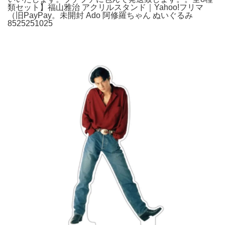
類セット】福山雅治 アクリルスタンド｜Yahoo!フリマ
（旧PayPay。未開封 Ado 阿修羅ちゃん ぬいぐるみ
8525251025