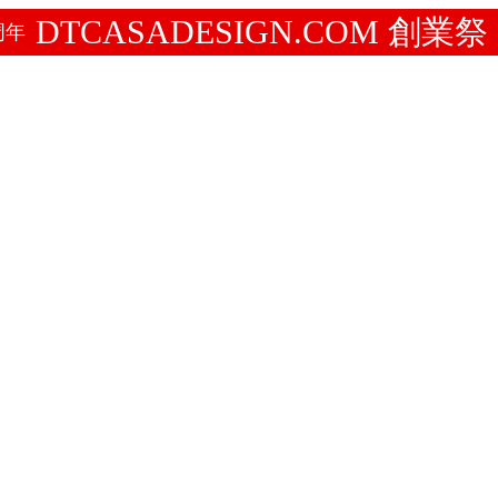
DTCASADESIGN.COM 創業祭
周年