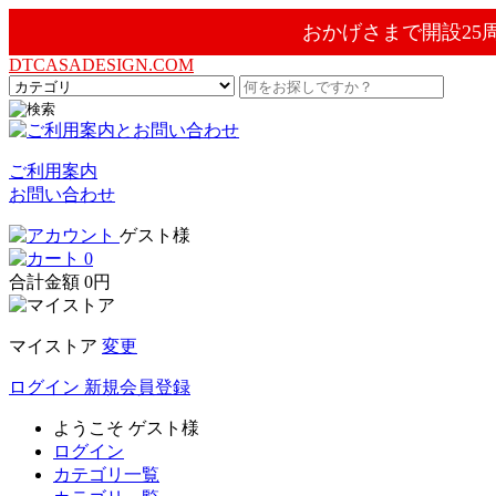
おかげさまで開設25
DTCASADESIGN.COM
ご利用案内
お問い合わせ
ゲスト様
0
合計金額
0円
マイストア
変更
ログイン
新規会員登録
ようこそ
ゲスト様
ログイン
カテゴリ一覧