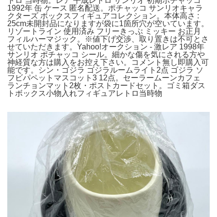
トロ 当時物。レア 平成レトロ サンリオ 初期ポチャッコ
1992年 缶 ケース 匿名配送。ポチャッコ サンリオキャラ
クターズ ボックスフィギュアコレクション。本体高さ :
25cm未開封品になりますが袋に1箇所穴が空いています。
リゾートライン 使用済み フリーきっぷ ミッキー お正月
フィルハーマジック。※値下げ交渉、取り置きは不可とさ
せていただきます。Yahoo!オークション - 激レア 1998年
サンリオ ポチャッコ シール。細かな傷を気にされる方や
神経質な方は購入をお控え下さい。コメント無し即購入可
能です。シン・ゴジラ ゴジラルームライト2点 ゴジラ ソ
フビパペットマスコット3 12点。セーラームーンカフェ
ランチョンマット2枚・ポストカードセット。ゴミ箱ダス
トボックス小物入れフィギュアレトロ当時物