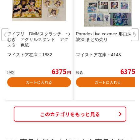
アイプリ DMMスクラッチ つ
ParadoxLive cozmez 那由汰 珂
むぎ アクリルスタンド アク
波汰 まとめ売り
スタ 色紙
マイストア在庫：
1882
マイストア在庫：
4145
6375
6375
税込
円
税込
円
カートに入れる
カートに入れる
このカテゴリをもっと見る