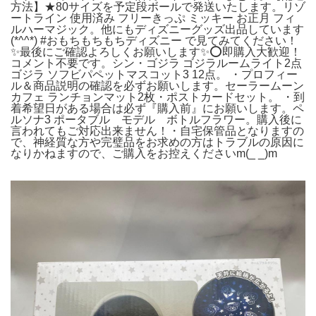
方法】★80サイズを予定段ボールで発送いたします。リゾ
ートライン 使用済み フリーきっぷ ミッキー お正月 フィ
ルハーマジック。他にもディズニーグッズ出品しています
(*^^*) #おもちもちもちディズニー で見てみてください！
✨最後にご確認よろしくお願いします✨⭕️即購入大歓迎！
コメント不要です。シン・ゴジラ ゴジラルームライト2点
ゴジラ ソフビパペットマスコット3 12点。 ・プロフィー
ル＆商品説明の確認を必ずお願いします。セーラームーン
カフェ ランチョンマット2枚・ポストカードセット。 ・到
着希望日がある場合は必ず『購入前』にお願いします。ペ
ルソナ3 ポータブル モデル ボトルフラワー。購入後に
言われてもご対応出来ません！・自宅保管品となりますの
で、神経質な方や完璧品をお求めの方はトラブルの原因に
なりかねますので、ご購入をお控えくださいm(_ _)m