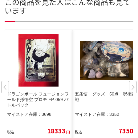
この商品を見た人はこんな商品も見て
います
ドラゴンボール フュージョンワ
五条悟 グッズ 50点 呪術廻
ールド孫悟空 プロモ FP-059 バ
戦
トルパック
マイストア在庫：
3698
マイストア在庫：
3352
18333
7350
税込
円
税込
円