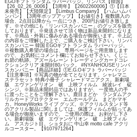
EGOギフト ランダム ラバーバッジ。リンバス【韓国】
【26_02_26_0006】【3周年】【2602260006】①【日本
未発売】【大陸限定】【Limbus Company】【ハムハムパ
ンパン】【3周年ポップアップ】【お値引き】複数購入の
場合、2点目以降から 一点につき、200円お値引き致しま
す。※その他にも「リンバスカンパニー」のグッズを販売
しております。※発送させて頂く物は新品未開封になりま
す。※商品・外装に傷みがある場合が御座います。※上記
の内容をご理解した上で、ご購入をご検討下さい。リンバ
スカンパニー 韓国 EGOギフト ランダム ラバーバッジ。
※複数購入希望の場合は、 専用ページをご用意致します
ので、 お気軽にコメント欄にてお知らせ下さい。くじこ
れ碧の軌跡。アズールレーン トレーディングカードコレ
クションクリア 未開封80パック。 #NYANHOUSEリンバ
スカンパニー【商品詳細】①E.G.Oギフト ラバーバッジ
【注意事項】※写真の物が全てとなります。シャレマニ
ステラセット 特典小冊子 シャレードマニアクス。新劇場
版 エヴァンゲリオン 破 上映フィルム 綾波レイ 碇
シンジ。※新品未開封品ではありますが、 一度他人の手
に渡ったことをご理解下さい。鹿目まどか ランダムアク
リルカードプロテクター エムホールデム まどかマギ
カ。HoneyWorks ライブ グッズ。※アクリルスタンド等
のアクリル製品に関しましては、保護フィル厶が貼ってあ
る場合が御座いますので、 ご使用の際は、お剥がし下さ
い。新劇場版 破 エヴァンゲリオン 破 上映フィル
ム アスカジト目。ショタおに 中山幸 motto cafe アクリ
ルコースター。【9107971264】