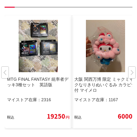
MTG FINAL FANTASY 統率者デ
大阪 関西万博 限定 ミャクミャ
ッキ3種セット 英語版
クなりきりぬいぐるみ カラビナ
付 マイメロ
マイストア在庫：
2316
マイストア在庫：
1167
19250
6000
税込
円
税込
円