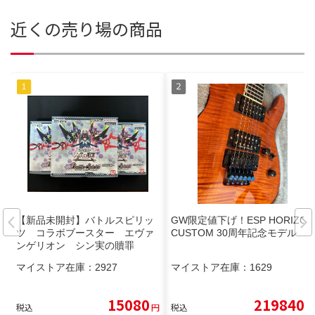
近くの売り場の商品
【新品未開封】バトルスピリッ
GW限定値下げ！ESP HORIZON
ツ コラボブースター エヴァ
CUSTOM 30周年記念モデル
ンゲリオン シン実の贖罪
マイストア在庫：
2927
マイストア在庫：
1629
15080
219840
税込
円
税込
円