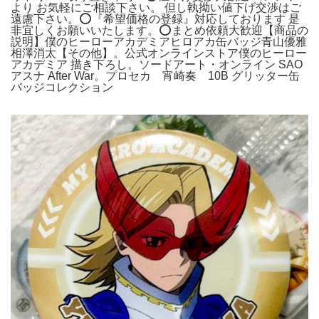
より お気軽にご相談下さい。 但し執拗い値下げ交渉はご
遠慮下さい。⭕️『希望価格の登録』対応しております 是
非宜しくお願いいたします。⭕️まとめ依頼大歓迎【商品の
説明】僕のヒーローアカデミアヒロアカ缶バッジ青山優雅
相澤消太【その他】。公式オンラインストア僕のヒーロー
アカデミア 描き下ろし。ソードアート・オンライン SAO
アスナ After War。プロセカ 宵崎奏 10B グリッター缶
バッジコレクション