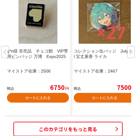
g*n様 非売品 チェコ館 VIP専
コレクション缶バッジ July ido
用ピンバッジ 万博 Expo2025
l 宝丈萊香 ライカ
マイストア在庫：
2506
マイストア在庫：
2467
6750
7500
税込
円
税込
円
カートに入れる
カートに入れる
このカテゴリをもっと見る