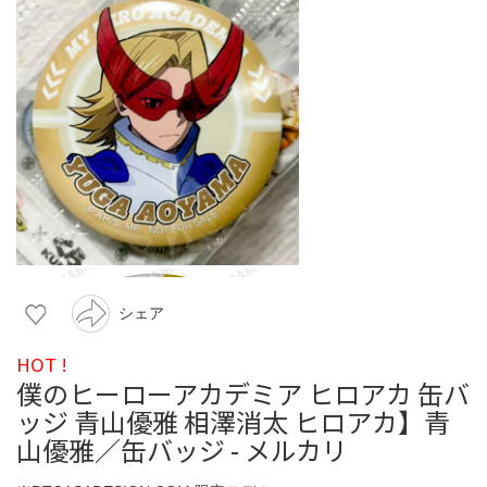
シェア
HOT !
僕のヒーローアカデミア ヒロアカ 缶バ
ッジ 青山優雅 相澤消太 ヒロアカ】青
山優雅／缶バッジ - メルカリ