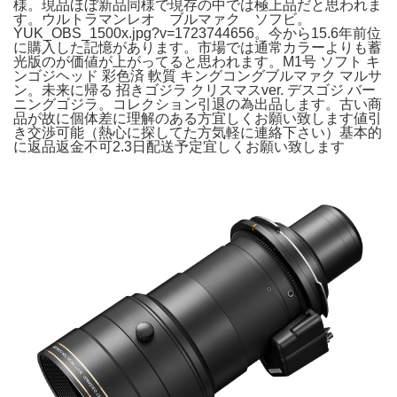
様。現品ほぼ新品同様で現存の中では極上品だと思われま
す。ウルトラマンレオ ブルマァク ソフビ。
YUK_OBS_1500x.jpg?v=1723744656。今から15.6年前位
に購入した記憶があります。市場では通常カラーよりも蓄
光版のが価値が上がってると思われます。M1号 ソフト キ
ンゴジヘッド 彩色済 軟質 キングコングブルマァク マルサ
ン。未来に帰る 招きゴジラ クリスマスver. デスゴジ バー
ニングゴジラ。コレクション引退の為出品します。古い商
品が故に個体差に理解のある方宜しくお願い致します値引
き交渉可能（熱心に探してた方気軽に連絡下さい）基本的
に返品返金不可2.3日配送予定宜しくお願い致します