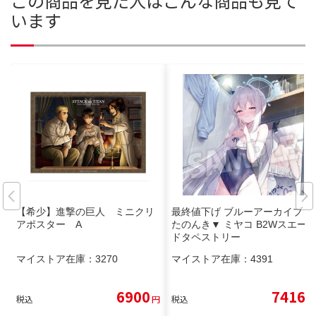
この商品を見た人はこんな商品も見て
います
【希少】進撃の巨人 ミニクリ
最終値下げ ブルーアーカイブ ま
アポスター A
たのんき▼ ミヤコ B2Wスエー
ドタペストリー
マイストア在庫：
3270
マイストア在庫：
4391
6900
7416
税込
円
税込
円