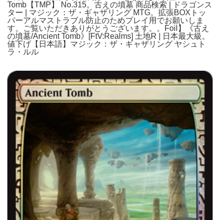
Tomb【TMP】 No.315。古えの墳墓 商品検索 | ドラゴンス
ター | マジック：ザ・ギャザリング MTG。拡張BOXトッ
パーアルマストラブル防止のためプレイ用でお願いしま
す。ご覧いただきありがとうございます。。Foil】《古え
の墳墓/Ancient Tomb》[FtV:Realms] 土地R | 日本最大級。
値下げ【日本語】マジック：ザ・ギャザリング ヤシュト
ラ・ルル