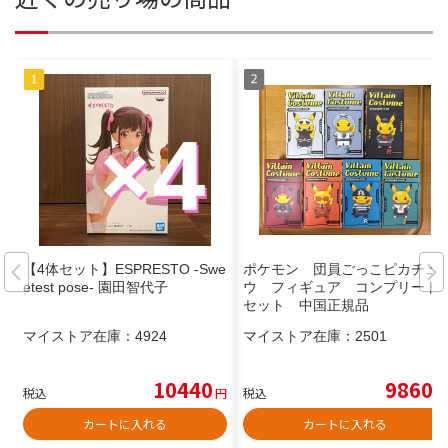
【4体セット】ESPRESTO -Swe
ポケモン 団員ごっこピカチュ
etest pose- 園田智代子
ウ フィギュア コンプリート
セット 中国正規品
マイストア在庫：
4924
マイストア在庫：
2501
10440
9860
税込
円
税込
円
カートに入れる
カートに入れる