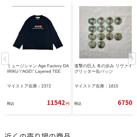
ミュージシャン Age Factory DA
進撃の巨人 冬の歩み リヴァイ
IRIKU \"AGE\" Layered TEE
グリッター缶バッジ
マイストア在庫：
2372
マイストア在庫：
1815
11542
6750
税込
円
税込
円
近くの売り場の商品