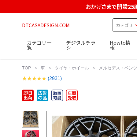
おかげさまで開設25
DTCASADESIGN.COM
カテゴリ一
デジタルチラ
Howto情
覧
シ
報
TOP
車
タイヤ・ホイール
メルセデス・ベンツ 2
(2931)