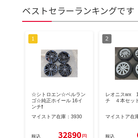
ベストセラーランキングです
☆シトロエン☆ベルラン
レオニスwx 
ゴ☆純正ホイール 16イ
チ ４本セッ
ンチ❗️
マイストア在庫：
3930
マイストア在
32890
円
税込
税込