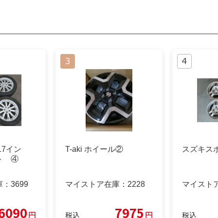
17イン
T-aki ホイール②
スズキスポ
ト ④
庫：
3699
マイストア在庫：
2228
マイスト
6090
7975
円
円
税込
税込