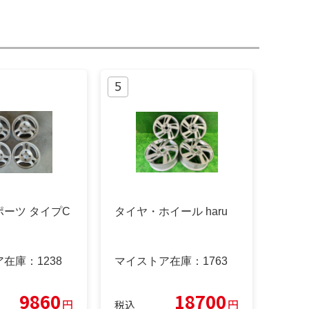
ーツ タイプC
タイヤ・ホイール haru
ア在庫：
1238
マイストア在庫：
1763
9860
18700
円
円
税込