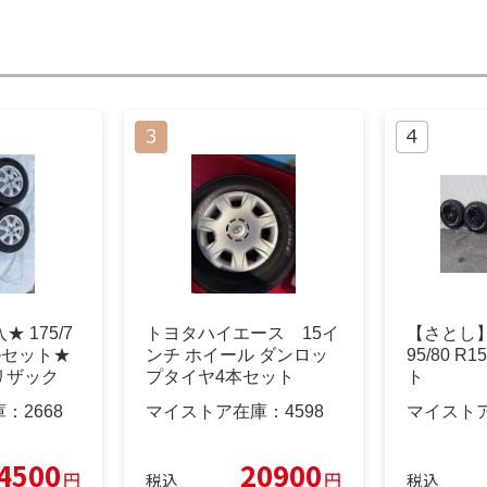
★ 175/7
トヨタハイエース 15イ
【さとし】T
ルセット★
ンチ ホイール ダンロッ
95/80 R
リザック
プタイヤ4本セット
ト
庫：
2668
マイストア在庫：
4598
マイスト
4500
20900
円
円
税込
税込