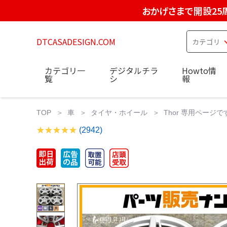
おかげさまで開設25
DTCASADESIGN.COM
カテゴリ一
デジタルチラ
Howto情
覧
シ
報
TOP
車
タイヤ・ホイール
Thor 専用ページです
(2942)