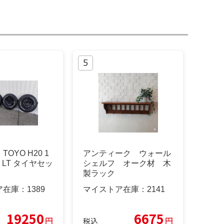
OYO H20 1
アンティーク ウォール
15 LT タイヤセッ
シェルフ オーク材 木
製ラック
ア在庫：
1389
マイストア在庫：
2141
19250
6675
円
円
税込