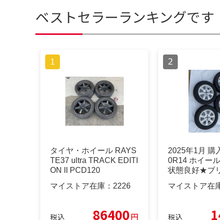
ベストセラーランキングです
タイヤ・ホイール RAYS
2025年1月 購入
TE37 ultra TRACK EDITI
0R14 ホイー
ON II PCD120
状態良好★ブ
マイストア在庫：
2226
マイストア在
86400
1
円
税込
税込