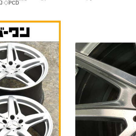
9J ◇PCD