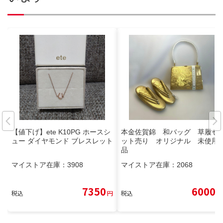
【値下げ】ete K10PG ホースシ
本金佐賀錦 和バッグ 草履セ
ュー ダイヤモンド ブレスレット
ット売り オリジナル 未使用
品
マイストア在庫：
3908
マイストア在庫：
2068
7350
6000
税込
円
税込
円