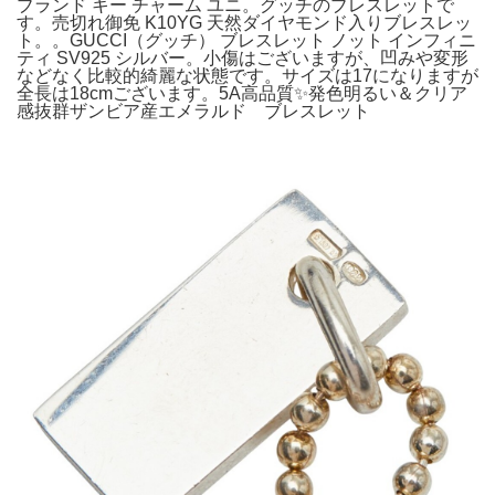
ブランド キー チャーム ユニ。グッチのブレスレットで
す。売切れ御免 K10YG 天然ダイヤモンド入りブレスレッ
ト。。GUCCI（グッチ） ブレスレット ノット インフィニ
ティ SV925 シルバー。小傷はございますが、凹みや変形
などなく比較的綺麗な状態です。サイズは17になりますが
全長は18cmございます。5A高品質✨発色明るい＆クリア
感抜群ザンビア産エメラルド ブレスレット